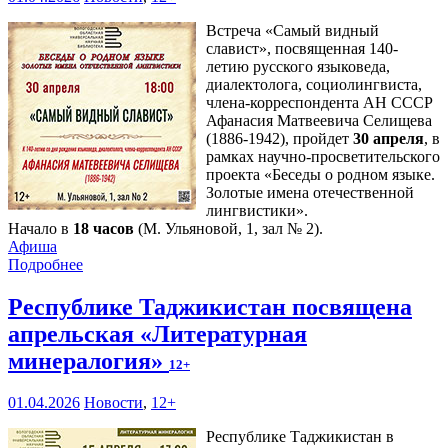
Встреча «Самый видный
славист», посвященная 140-
летию русского языковеда,
диалектолога, социолингвиста,
члена-корреспондента АН СССР
Афанасия Матвеевича Селищева
(1886-1942), пройдет
30 апреля
, в
рамках научно-просветительского
проекта «Беседы о родном языке.
Золотые имена отечественной
лингвистики».
Начало в
18 часов
(М. Ульяновой, 1, зал № 2).
Афиша
Подробнее
Республике Таджикистан посвящена
апрельская «Литературная
минералогия»
12+
01.04.2026
Новости
,
12+
Республике Таджикистан в