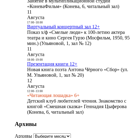
Занятие в мультипликационной студии
«КоневаФильм» (Конева, 6, читальный зал)
11
Августа
17:00
-
18:00
Виртуальный концертный зал 12+
Показ х/ф «Смелые люди» к 100-летию актера
театра и кино Сергея Гурзо (Мосфильм, 1950, 95
мин.) (Ульяновой, 1, зал № 12)
11
Августа
18:00
-
19:00
Презентация книги 12+
Новая книга поэта Антона Чёрного «Сбор» (ул.
М. Ульяновой, 1, зал № 20)
12
Августа
12:00
-
13:00
«Читающая лошадка» 6+
Детский клуб любителей чтения. Знакомство с
книгой «Смешная сказка» Геннадия Цыферова
(Конева, 6, читальный зал)
Архивы
Архивы