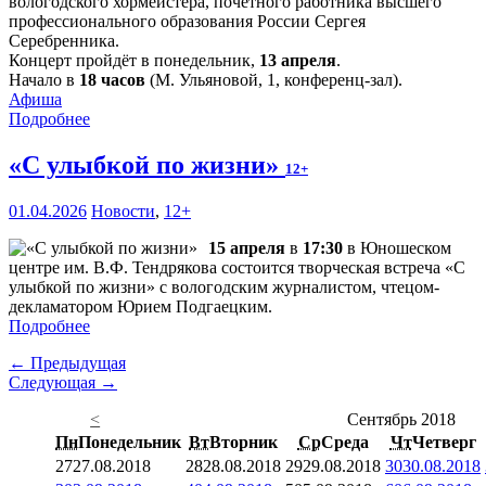
вологодского хормейстера, почетного работника высшего
профессионального образования России Сергея
Серебренника.
Концерт пройдёт в понедельник,
13 апреля
.
Начало в
18 часов
(М. Ульяновой, 1, конференц-зал).
Афиша
Подробнее
«С улыбкой по жизни»
12+
01.04.2026
Новости
,
12+
15 апреля
в
17:30
в Юношеском
центре им. В.Ф. Тендрякова состоится творческая встреча «С
улыбкой по жизни» с вологодским журналистом, чтецом-
декламатором Юрием Подгаецким.
Подробнее
← Предыдущая
Следующая →
<
Сентябрь 2018
Пн
Понедельник
Вт
Вторник
Ср
Среда
Чт
Четверг
27
27.08.2018
28
28.08.2018
29
29.08.2018
30
30.08.2018