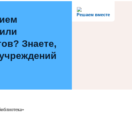
Решаем вместе
нием
 или
ов? Знаете,
 учреждений
библиотека»