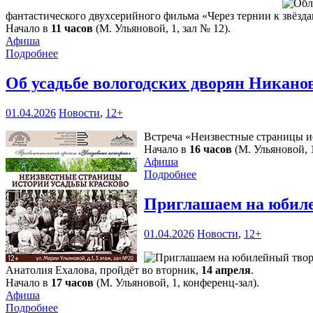
фантастического двухсерийного фильма «Через тернии к звёзд
Начало в
11 часов
(М. Ульяновой, 1, зал № 12).
Афиша
Подробнее
Об усадьбе вологодских дворян Никано
01.04.2026
Новости
,
12+
Встреча «Неизвестные страницы и
Начало в
16 часов
(М. Ульяновой, 1
Афиша
Подробнее
Приглашаем на юбиле
01.04.2026
Новости
,
12+
Анатолия Ехалова, пройдёт во вторник,
14 апреля
.
Начало в
17 часов
(М. Ульяновой, 1, конференц-зал).
Афиша
Подробнее