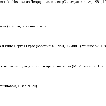
мин.); «Ивашка из Дворца пионеров» (Союзмультфильм, 1981, 10
м» (Конева, 6, читальный зал)
 и кино Сергея Гурзо (Мосфильм, 1950, 95 мин.) (Ульяновой, 1, 
красоты на пути духовного преображения» (М. Ульяновой, 1, за
льяновой, 1, зал № 20)