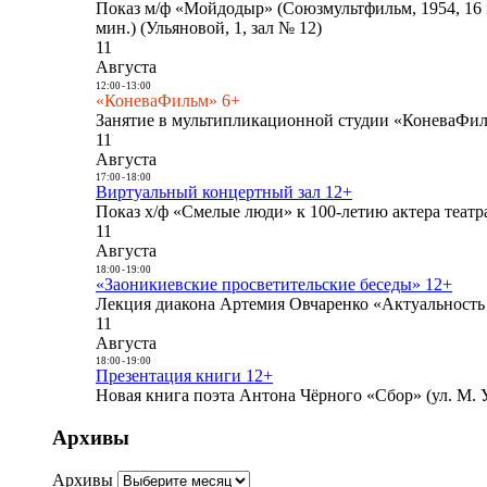
Показ м/ф «Мойдодыр» (Союзмультфильм, 1954, 16 
мин.) (Ульяновой, 1, зал № 12)
11
Августа
12:00
-
13:00
«КоневаФильм» 6+
Занятие в мультипликационной студии «КоневаФиль
11
Августа
17:00
-
18:00
Виртуальный концертный зал 12+
Показ х/ф «Смелые люди» к 100-летию актера театра
11
Августа
18:00
-
19:00
«Заоникиевские просветительские беседы» 12+
Лекция диакона Артемия Овчаренко «Актуальность 
11
Августа
18:00
-
19:00
Презентация книги 12+
Новая книга поэта Антона Чёрного «Сбор» (ул. М. У
Архивы
Архивы