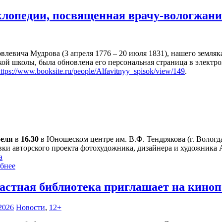
клопедии, посвященная врачу-вологжан
левича Мудрова (3 апреля 1776 – 20 июля 1831), нашего земляк
ской школы, была обновлена его персональная страница в элек
ttps://www.booksite.ru/people/Alfavitnyy_spisok/view/149
.
реля
в
16.30
в Юношеском центре им. В.Ф. Тендрякова (г. Вологда,
вки авторского проекта фотохудожника, дизайнера и художника А
а
бнее
астная библиотека приглашает на кино
2026
Новости
,
12+