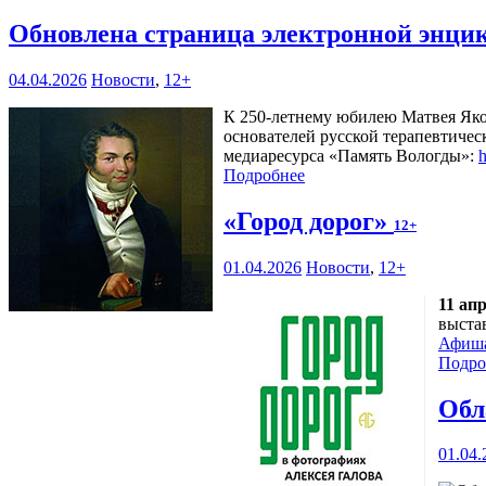
Обновлена страница электронной энци
04.04.2026
Новости
,
12+
К 250-летнему юбилею Матвея Яков
основателей русской терапевтиче
медиаресурса «Память Вологды»:
h
Подробнее
«Город дорог»
12+
01.04.2026
Новости
,
12+
11 ап
выста
Афиш
Подро
Обл
01.04.