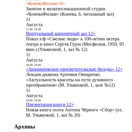
«КоневаФильм» 6+
Занятие в мультипликационной студии
«КоневаФильм» (Конева, 6, читальный зал)
11
Августа
17:00
-
18:00
Виртуальный концертный зал 12+
Показ х/ф «Смелые люди» к 100-летию актера
театра и кино Сергея Гурзо (Мосфильм, 1950, 95
мин.) (Ульяновой, 1, зал № 12)
11
Августа
18:00
-
19:00
«Заоникиевские просветительские беседы» 12+
Лекция диакона Артемия Овчаренко
«Актуальность красоты на пути духовного
преображения» (М. Ульяновой, 1, зале №12)
11
Августа
18:00
-
19:00
Презентация книги 12+
Новая книга поэта Антона Чёрного «Сбор» (ул.
М. Ульяновой, 1, зал № 20)
Архивы