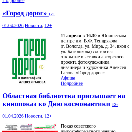
Подробнее
«Город дорог»
12+
01.04.2026
Новости
,
12+
11 апреля
в
16.30
в Юношеском
центре им. В.Ф. Тендрякова
(г. Вологда, ул. Мира, д. 34, вход с
ул. Батюшкова) состоится
открытие выставки авторского
проекта фотохудожника,
дизайнера и художника Алексея
Галова «Город дорог».
Афиша
Подробнее
Областная библиотека приглашает на
кинопоказ ко Дню космонавтики
12+
01.04.2026
Новости
,
12+
Показ советского
широкоформатного научно-