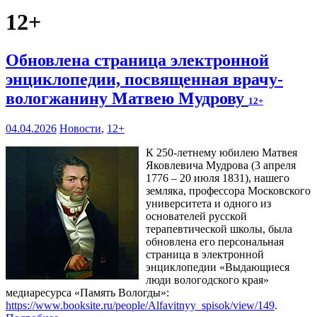
12+
Обновлена страница электронной
энциклопедии, посвященная врачу-
вологжанину Матвею Мудрову
12+
04.04.2026
Новости
,
12+
К 250-летнему юбилею Матвея
Яковлевича Мудрова (3 апреля
1776 – 20 июля 1831), нашего
земляка, профессора Московского
университета и одного из
основателей русской
терапевтической школы, была
обновлена его персональная
страница в электронной
энциклопедии «Выдающиеся
люди вологодского края»
медиаресурса «Память Вологды»:
https://www.booksite.ru/people/Alfavitnyy_spisok/view/149
.