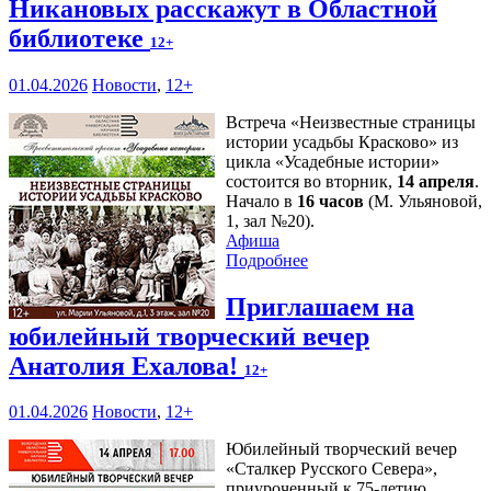
Никановых расскажут в Областной
библиотеке
12+
01.04.2026
Новости
,
12+
Встреча «Неизвестные страницы
истории усадьбы Красково» из
цикла «Усадебные истории»
состоится во вторник,
14 апреля
.
Начало в
16 часов
(М. Ульяновой,
1, зал №20).
Афиша
Подробнее
Приглашаем на
юбилейный творческий вечер
Анатолия Ехалова!
12+
01.04.2026
Новости
,
12+
Юбилейный творческий вечер
«Сталкер Русского Севера»,
приуроченный к 75-летию