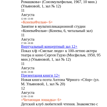
Ромашкова» (Союзмультфильм, 1967, 10 мин.)
(Ульяновой, 1, зал № 12)
11
Августа
12:00
-
13:00
«КоневаФильм» 6+
Занятие в мультипликационной студии
«КоневаФильм» (Конева, 6, читальный зал)
11
Августа
17:00
-
18:00
Виртуальный концертный зал 12+
Показ х/ф «Смелые люди» к 100-летию актера
театра и кино Сергея Гурзо (Мосфильм, 1950, 95
мин.) (Ульяновой, 1, зал № 12)
11
Августа
18:00
-
19:00
Презентация книги 12+
Новая книга поэта Антона Чёрного «Сбор» (ул.
М. Ульяновой, 1, зал № 20)
12
Августа
12:00
-
13:00
«Читающая лошадка» 6+
Детский клуб любителей чтения. Знакомство с