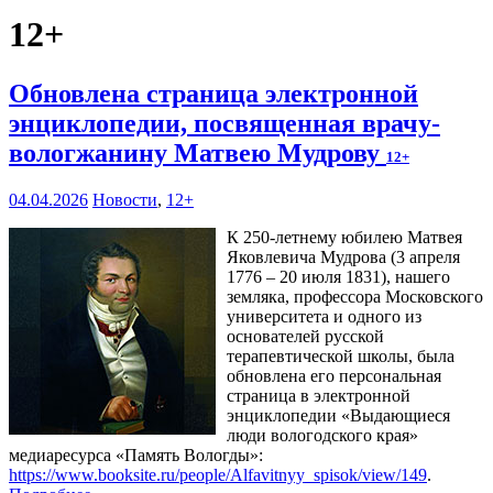
12+
Обновлена страница электронной
энциклопедии, посвященная врачу-
вологжанину Матвею Мудрову
12+
04.04.2026
Новости
,
12+
К 250-летнему юбилею Матвея
Яковлевича Мудрова (3 апреля
1776 – 20 июля 1831), нашего
земляка, профессора Московского
университета и одного из
основателей русской
терапевтической школы, была
обновлена его персональная
страница в электронной
энциклопедии «Выдающиеся
люди вологодского края»
медиаресурса «Память Вологды»:
https://www.booksite.ru/people/Alfavitnyy_spisok/view/149
.