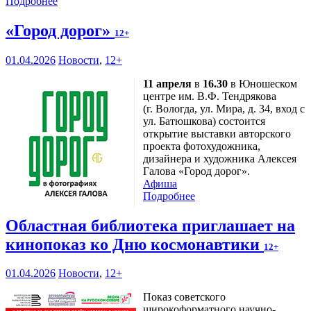
Подробнее
«Город дорог»
12+
01.04.2026
Новости
,
12+
11 апреля
в
16.30
в Юношеском
центре им. В.Ф. Тендрякова
(г. Вологда, ул. Мира, д. 34, вход с
ул. Батюшкова) состоится
открытие выставки авторского
проекта фотохудожника,
дизайнера и художника Алексея
Галова «Город дорог».
Афиша
Подробнее
Областная библиотека приглашает на
кинопоказ ко Дню космонавтики
12+
01.04.2026
Новости
,
12+
Показ советского
широкоформатного научно-