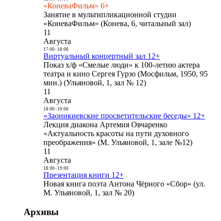
«КоневаФильм» 6+
Занятие в мультипликационной студии
«КоневаФильм» (Конева, 6, читальный зал)
11
Августа
17:00
-
18:00
Виртуальный концертный зал 12+
Показ х/ф «Смелые люди» к 100-летию актера
театра и кино Сергея Гурзо (Мосфильм, 1950, 95
мин.) (Ульяновой, 1, зал № 12)
11
Августа
18:00
-
19:00
«Заоникиевские просветительские беседы» 12+
Лекция диакона Артемия Овчаренко
«Актуальность красоты на пути духовного
преображения» (М. Ульяновой, 1, зале №12)
11
Августа
18:00
-
19:00
Презентация книги 12+
Новая книга поэта Антона Чёрного «Сбор» (ул.
М. Ульяновой, 1, зал № 20)
Архивы