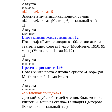
Августа
12:00
-
13:00
«КоневаФильм» 6+
Занятие в мультипликационной студии
«КоневаФильм» (Конева, 6, читальный зал)
11
Августа
17:00
-
18:00
Виртуальный концертный зал 12+
Показ х/ф «Смелые люди» к 100-летию актера
театра и кино Сергея Гурзо (Мосфильм, 1950, 95
мин.) (Ульяновой, 1, зал № 12)
11
Августа
18:00
-
19:00
Презентация книги 12+
Новая книга поэта Антона Чёрного «Сбор» (ул.
М. Ульяновой, 1, зал № 20)
12
Августа
12:00
-
13:00
«Читающая лошадка» 6+
Детский клуб любителей чтения. Знакомство с
книгой «Смешная сказка» Геннадия Цыферова
(Конева, 6, читальный зал)