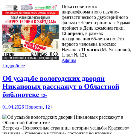
Показ советского
широкоформатного научно-
фантастического двухсерийного
фильма «Через тернии к звёздам»
пройдет в День космонавтики,
12 апреля
, в рамках
празднования 65-летия полёта
первого человека в космос.
Начало в
11 часов
(М. Ульяновой,
1, зал № 12).
Афиша
Подробнее
Об усадьбе вологодских дворян
Никановых расскажут в Областной
библиотеке
12+
01.04.2026
Новости
,
12+
Встреча «Неизвестные страницы истории усадьбы Красково»
из цикла «Усадебные истории» состоится во вторник,