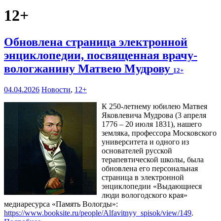
12+
Обновлена страница электронной
энциклопедии, посвященная врачу-
вологжанину Матвею Мудрову
12+
04.04.2026
Новости
,
12+
К 250-летнему юбилею Матвея
Яковлевича Мудрова (3 апреля
1776 – 20 июля 1831), нашего
земляка, профессора Московского
университета и одного из
основателей русской
терапевтической школы, была
обновлена его персональная
страница в электронной
энциклопедии «Выдающиеся
люди вологодского края»
медиаресурса «Память Вологды»:
https://www.booksite.ru/people/Alfavitnyy_spisok/view/149
.