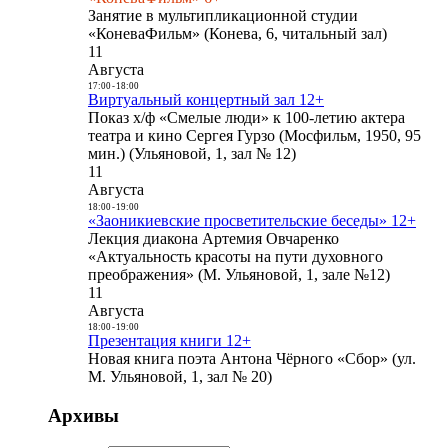
Занятие в мультипликационной студии
«КоневаФильм» (Конева, 6, читальный зал)
11
Августа
17:00
-
18:00
Виртуальный концертный зал 12+
Показ х/ф «Смелые люди» к 100-летию актера
театра и кино Сергея Гурзо (Мосфильм, 1950, 95
мин.) (Ульяновой, 1, зал № 12)
11
Августа
18:00
-
19:00
«Заоникиевские просветительские беседы» 12+
Лекция диакона Артемия Овчаренко
«Актуальность красоты на пути духовного
преображения» (М. Ульяновой, 1, зале №12)
11
Августа
18:00
-
19:00
Презентация книги 12+
Новая книга поэта Антона Чёрного «Сбор» (ул.
М. Ульяновой, 1, зал № 20)
Архивы