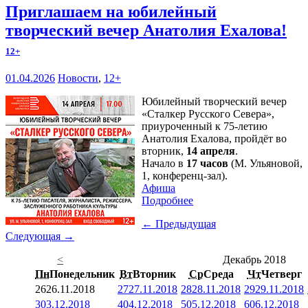
Приглашаем на юбилейный
творческий вечер Анатолия Ехалова!
12+
01.04.2026
Новости
,
12+
Юбилейный творческий вечер
«Сталкер Русского Севера»,
приуроченный к 75-летию
Анатолия Ехалова, пройдёт во
вторник,
14 апреля
.
Начало в
17 часов
(М. Ульяновой,
1, конференц-зал).
Афиша
Подробнее
← Предыдущая
Следующая →
<
Декабрь 2018
Пн
Понедельник
Вт
Вторник
Ср
Среда
Чт
Четверг
26
26.11.2018
27
27.11.2018
28
28.11.2018
29
29.11.2018
3
03.12.2018
4
04.12.2018
5
05.12.2018
6
06.12.2018