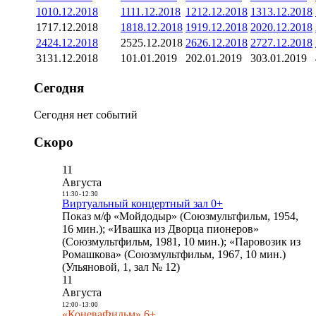
10
10.12.2018
11
11.12.2018
12
12.12.2018
13
13.12.2018
17
17.12.2018
18
18.12.2018
19
19.12.2018
20
20.12.2018
24
24.12.2018
25
25.12.2018
26
26.12.2018
27
27.12.2018
31
31.12.2018
1
01.01.2019
2
02.01.2019
3
03.01.2019
Сегодня
Сегодня нет событий
Скоро
11
Августа
11:30
-
12:30
Виртуальный концертный зал 0+
Показ м/ф «Мойдодыр» (Союзмультфильм, 1954,
16 мин.); «Ивашка из Дворца пионеров»
(Союзмультфильм, 1981, 10 мин.); «Паровозик из
Ромашкова» (Союзмультфильм, 1967, 10 мин.)
(Ульяновой, 1, зал № 12)
11
Августа
12:00
-
13:00
«КоневаФильм» 6+