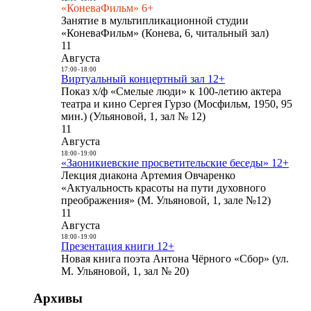
«КоневаФильм» 6+
Занятие в мультипликационной студии
«КоневаФильм» (Конева, 6, читальный зал)
11
Августа
17:00
-
18:00
Виртуальный концертный зал 12+
Показ х/ф «Смелые люди» к 100-летию актера
театра и кино Сергея Гурзо (Мосфильм, 1950, 95
мин.) (Ульяновой, 1, зал № 12)
11
Августа
18:00
-
19:00
«Заоникиевские просветительские беседы» 12+
Лекция диакона Артемия Овчаренко
«Актуальность красоты на пути духовного
преображения» (М. Ульяновой, 1, зале №12)
11
Августа
18:00
-
19:00
Презентация книги 12+
Новая книга поэта Антона Чёрного «Сбор» (ул.
М. Ульяновой, 1, зал № 20)
Архивы