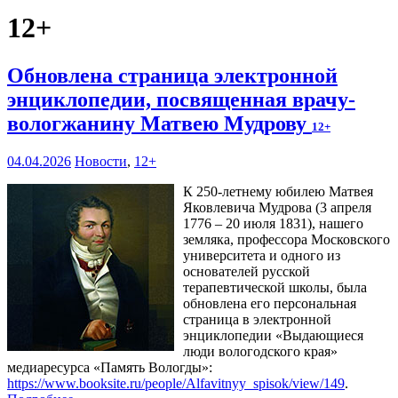
12+
Обновлена страница электронной
энциклопедии, посвященная врачу-
вологжанину Матвею Мудрову
12+
04.04.2026
Новости
,
12+
К 250-летнему юбилею Матвея
Яковлевича Мудрова (3 апреля
1776 – 20 июля 1831), нашего
земляка, профессора Московского
университета и одного из
основателей русской
терапевтической школы, была
обновлена его персональная
страница в электронной
энциклопедии «Выдающиеся
люди вологодского края»
медиаресурса «Память Вологды»:
https://www.booksite.ru/people/Alfavitnyy_spisok/view/149
.