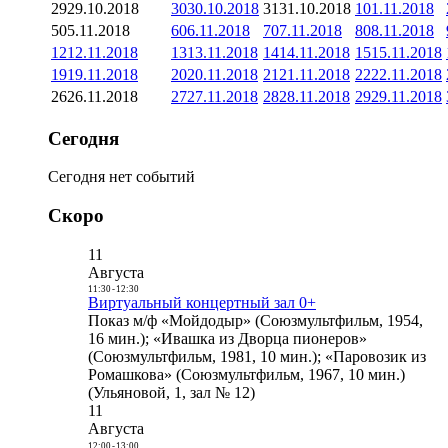
29
29.10.2018
30
30.10.2018
31
31.10.2018
1
01.11.2018
5
05.11.2018
6
06.11.2018
7
07.11.2018
8
08.11.2018
12
12.11.2018
13
13.11.2018
14
14.11.2018
15
15.11.2018
19
19.11.2018
20
20.11.2018
21
21.11.2018
22
22.11.2018
26
26.11.2018
27
27.11.2018
28
28.11.2018
29
29.11.2018
Сегодня
Сегодня нет событий
Скоро
11
Августа
11:30
-
12:30
Виртуальный концертный зал 0+
Показ м/ф «Мойдодыр» (Союзмультфильм, 1954,
16 мин.); «Ивашка из Дворца пионеров»
(Союзмультфильм, 1981, 10 мин.); «Паровозик из
Ромашкова» (Союзмультфильм, 1967, 10 мин.)
(Ульяновой, 1, зал № 12)
11
Августа
12:00
-
13:00