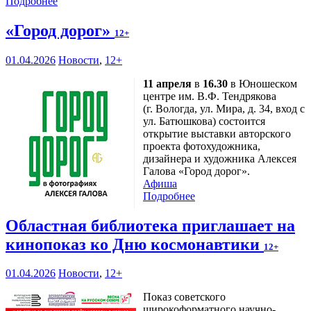
Подробнее
«Город дорог»
12+
01.04.2026
Новости
,
12+
11 апреля
в
16.30
в Юношеском
центре им. В.Ф. Тендрякова
(г. Вологда, ул. Мира, д. 34, вход с
ул. Батюшкова) состоится
открытие выставки авторского
проекта фотохудожника,
дизайнера и художника Алексея
Галова «Город дорог».
Афиша
Подробнее
Областная библиотека приглашает на
кинопоказ ко Дню космонавтики
12+
01.04.2026
Новости
,
12+
Показ советского
широкоформатного научно-