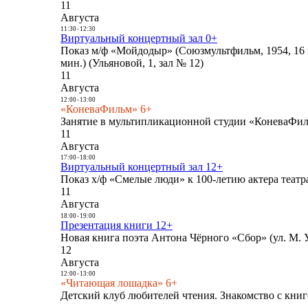
11
Августа
11:30
-
12:30
Виртуальный концертный зал 0+
Показ м/ф «Мойдодыр» (Союзмультфильм, 1954, 16 
мин.) (Ульяновой, 1, зал № 12)
11
Августа
12:00
-
13:00
«КоневаФильм» 6+
Занятие в мультипликационной студии «КоневаФиль
11
Августа
17:00
-
18:00
Виртуальный концертный зал 12+
Показ х/ф «Смелые люди» к 100-летию актера театра
11
Августа
18:00
-
19:00
Презентация книги 12+
Новая книга поэта Антона Чёрного «Сбор» (ул. М. У
12
Августа
12:00
-
13:00
«Читающая лошадка» 6+
Детский клуб любителей чтения. Знакомство с книг