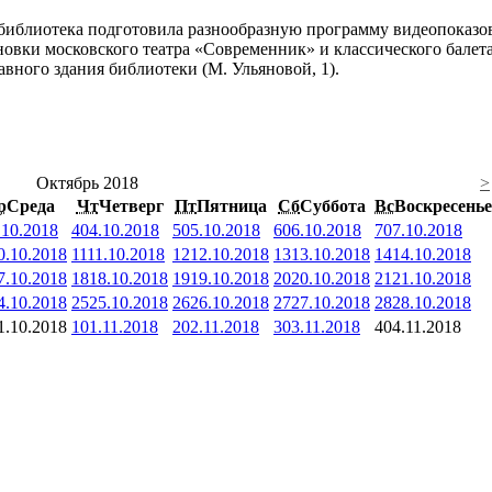
библиотека подготовила разнообразную программу видеопоказов 
новки московского театра «Современник» и классического балет
авного здания библиотеки (М. Ульяновой, 1).
Октябрь 2018
>
р
Среда
Чт
Четверг
Пт
Пятница
Сб
Суббота
Вс
Воскресенье
.10.2018
4
04.10.2018
5
05.10.2018
6
06.10.2018
7
07.10.2018
0.10.2018
11
11.10.2018
12
12.10.2018
13
13.10.2018
14
14.10.2018
7.10.2018
18
18.10.2018
19
19.10.2018
20
20.10.2018
21
21.10.2018
4.10.2018
25
25.10.2018
26
26.10.2018
27
27.10.2018
28
28.10.2018
1.10.2018
1
01.11.2018
2
02.11.2018
3
03.11.2018
4
04.11.2018