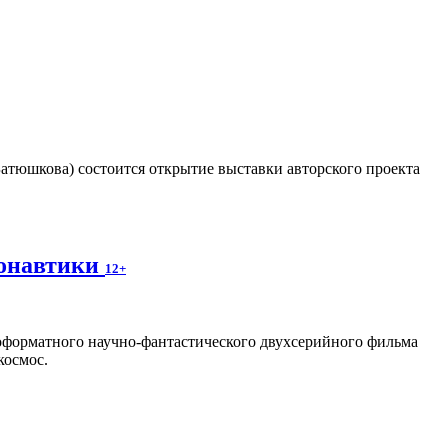
. Батюшкова) состоится открытие выставки авторского проекта
монавтики
12+
оформатного научно-фантастического двухсерийного фильма
космос.