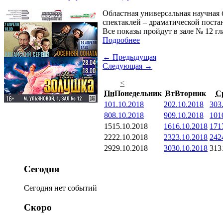
Областная универсальная научная 
спектаклей – драматической поста
Все показы пройдут в зале № 12 гл
Подробнее
← Предыдущая
Следующая →
<
Пн
Понедельник
Вт
Вторник
С
1
01.10.2018
2
02.10.2018
3
03
8
08.10.2018
9
09.10.2018
10
1
15
15.10.2018
16
16.10.2018
17
1
22
22.10.2018
23
23.10.2018
24
2
29
29.10.2018
30
30.10.2018
31
3
Сегодня
Сегодня нет событий
Скоро