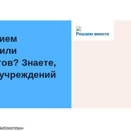
Решаем вместе
нием
 или
ов? Знаете,
 учреждений
библиотека»