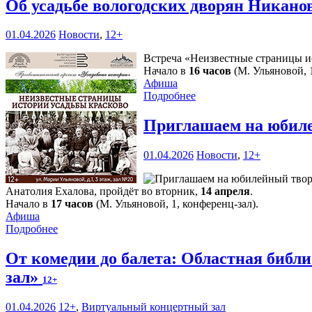
Об усадьбе вологодских дворян Никано
01.04.2026
Новости
,
12+
Встреча «Неизвестные страницы и
Начало в
16 часов
(М. Ульяновой, 1
Афиша
Подробнее
Приглашаем на юбиле
01.04.2026
Новости
,
12+
Анатолия Ехалова, пройдёт во вторник,
14 апреля
.
Начало в
17 часов
(М. Ульяновой, 1, конференц-зал).
Афиша
Подробнее
От комедии до балета: Областная библ
зал»
12+
01.04.2026
12+
,
Виртуальный концертный зал