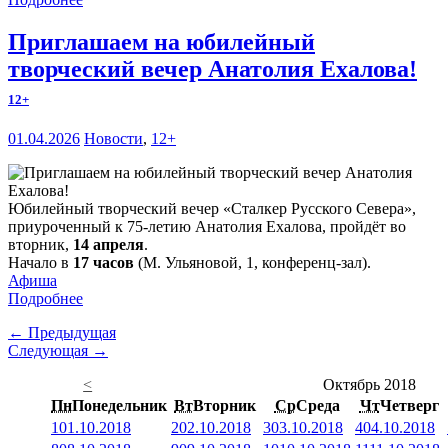
Приглашаем на юбилейный
творческий вечер Анатолия Ехалова!
12+
01.04.2026
Новости
,
12+
Юбилейный творческий вечер «Сталкер Русского Севера»,
приуроченный к 75-летию Анатолия Ехалова, пройдёт во
вторник,
14 апреля
.
Начало в
17 часов
(М. Ульяновой, 1, конференц-зал).
Афиша
Подробнее
← Предыдущая
Следующая →
<
Октябрь 2018
Пн
Понедельник
Вт
Вторник
Ср
Среда
Чт
Четверг
1
01.10.2018
2
02.10.2018
3
03.10.2018
4
04.10.2018