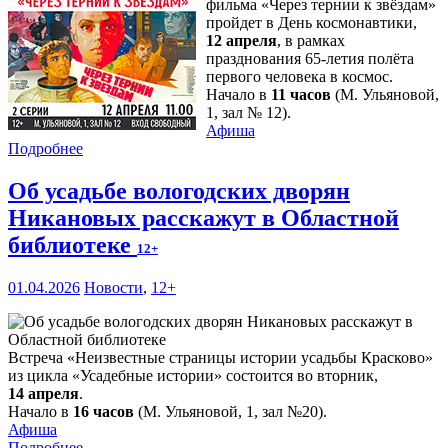
фильма «Через тернии к звёздам»
пройдет в День космонавтики,
12 апреля
, в рамках
празднования 65-летия полёта
первого человека в космос.
Начало в
11 часов
(М. Ульяновой,
1, зал № 12).
Афиша
Подробнее
Об усадьбе вологодских дворян
Никановых расскажут в Областной
библиотеке
12+
01.04.2026
Новости
,
12+
Встреча «Неизвестные страницы истории усадьбы Красково»
из цикла «Усадебные истории» состоится во вторник,
14 апреля
.
Начало в
16 часов
(М. Ульяновой, 1, зал №20).
Афиша
Подробнее