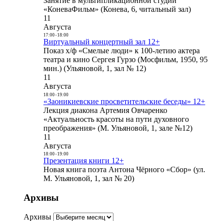
Занятие в мультипликационной студии
«КоневаФильм» (Конева, 6, читальный зал)
11
Августа
17:00
-
18:00
Виртуальный концертный зал 12+
Показ х/ф «Смелые люди» к 100-летию актера
театра и кино Сергея Гурзо (Мосфильм, 1950, 95
мин.) (Ульяновой, 1, зал № 12)
11
Августа
18:00
-
19:00
«Заоникиевские просветительские беседы» 12+
Лекция диакона Артемия Овчаренко
«Актуальность красоты на пути духовного
преображения» (М. Ульяновой, 1, зале №12)
11
Августа
18:00
-
19:00
Презентация книги 12+
Новая книга поэта Антона Чёрного «Сбор» (ул.
М. Ульяновой, 1, зал № 20)
Архивы
Архивы