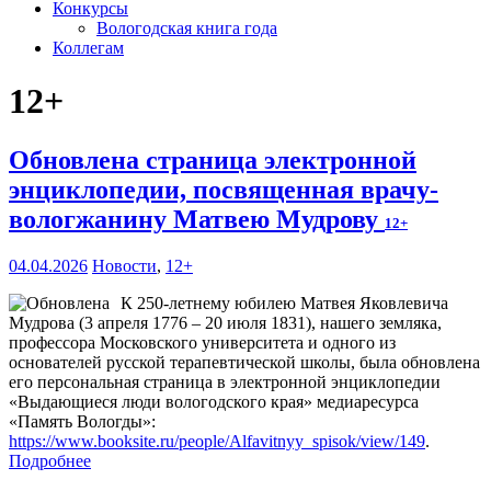
Конкурсы
Вологодская книга года
Коллегам
12+
Обновлена страница электронной
энциклопедии, посвященная врачу-
вологжанину Матвею Мудрову
12+
04.04.2026
Новости
,
12+
К 250-летнему юбилею Матвея Яковлевича
Мудрова (3 апреля 1776 – 20 июля 1831), нашего земляка,
профессора Московского университета и одного из
основателей русской терапевтической школы, была обновлена
его персональная страница в электронной энциклопедии
«Выдающиеся люди вологодского края» медиаресурса
«Память Вологды»:
https://www.booksite.ru/people/Alfavitnyy_spisok/view/149
.
Подробнее