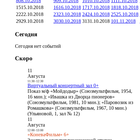
8
08.10.2018
9
09.10.2018
10
10.10.2018
11
11.10.2018
15
15.10.2018
16
16.10.2018
17
17.10.2018
18
18.10.2018
22
22.10.2018
23
23.10.2018
24
24.10.2018
25
25.10.2018
29
29.10.2018
30
30.10.2018
31
31.10.2018
1
01.11.2018
Сегодня
Сегодня нет событий
Скоро
11
Августа
11:30
-
12:30
Виртуальный концертный зал 0+
Показ м/ф «Мойдодыр» (Союзмультфильм, 1954,
16 мин.); «Ивашка из Дворца пионеров»
(Союзмультфильм, 1981, 10 мин.); «Паровозик из
Ромашкова» (Союзмультфильм, 1967, 10 мин.)
(Ульяновой, 1, зал № 12)
11
Августа
12:00
-
13:00
«КоневаФильм» 6+