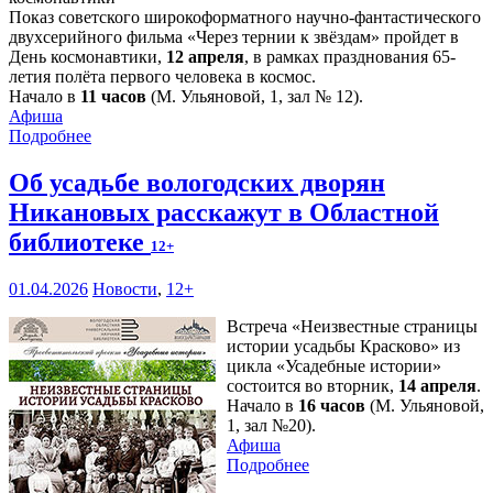
Показ советского широкоформатного научно-фантастического
двухсерийного фильма «Через тернии к звёздам» пройдет в
День космонавтики,
12 апреля
, в рамках празднования 65-
летия полёта первого человека в космос.
Начало в
11 часов
(М. Ульяновой, 1, зал № 12).
Афиша
Подробнее
Об усадьбе вологодских дворян
Никановых расскажут в Областной
библиотеке
12+
01.04.2026
Новости
,
12+
Встреча «Неизвестные страницы
истории усадьбы Красково» из
цикла «Усадебные истории»
состоится во вторник,
14 апреля
.
Начало в
16 часов
(М. Ульяновой,
1, зал №20).
Афиша
Подробнее