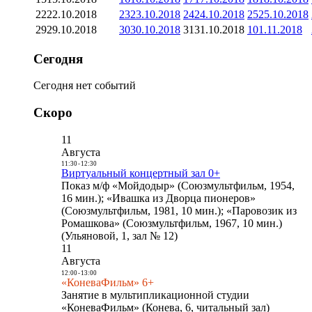
22
22.10.2018
23
23.10.2018
24
24.10.2018
25
25.10.2018
29
29.10.2018
30
30.10.2018
31
31.10.2018
1
01.11.2018
Сегодня
Сегодня нет событий
Скоро
11
Августа
11:30
-
12:30
Виртуальный концертный зал 0+
Показ м/ф «Мойдодыр» (Союзмультфильм, 1954,
16 мин.); «Ивашка из Дворца пионеров»
(Союзмультфильм, 1981, 10 мин.); «Паровозик из
Ромашкова» (Союзмультфильм, 1967, 10 мин.)
(Ульяновой, 1, зал № 12)
11
Августа
12:00
-
13:00
«КоневаФильм» 6+
Занятие в мультипликационной студии
«КоневаФильм» (Конева, 6, читальный зал)