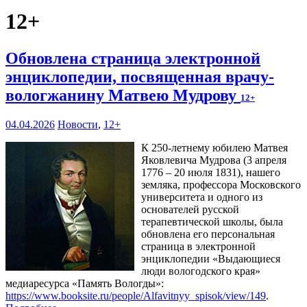
12+
Обновлена страница электронной
энциклопедии, посвященная врачу-
вологжанину Матвею Мудрову
12+
04.04.2026
Новости
,
12+
К 250-летнему юбилею Матвея
Яковлевича Мудрова (3 апреля
1776 – 20 июля 1831), нашего
земляка, профессора Московского
университета и одного из
основателей русской
терапевтической школы, была
обновлена его персональная
страница в электронной
энциклопедии «Выдающиеся
люди вологодского края»
медиаресурса «Память Вологды»:
https://www.booksite.ru/people/Alfavitnyy_spisok/view/149
.