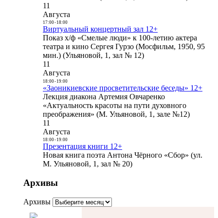
11
Августа
17:00
-
18:00
Виртуальный концертный зал 12+
Показ х/ф «Смелые люди» к 100-летию актера
театра и кино Сергея Гурзо (Мосфильм, 1950, 95
мин.) (Ульяновой, 1, зал № 12)
11
Августа
18:00
-
19:00
«Заоникиевские просветительские беседы» 12+
Лекция диакона Артемия Овчаренко
«Актуальность красоты на пути духовного
преображения» (М. Ульяновой, 1, зале №12)
11
Августа
18:00
-
19:00
Презентация книги 12+
Новая книга поэта Антона Чёрного «Сбор» (ул.
М. Ульяновой, 1, зал № 20)
Архивы
Архивы