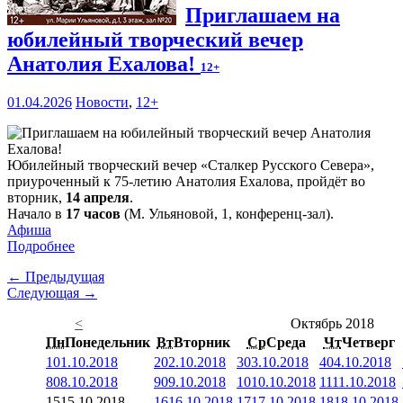
Приглашаем на
юбилейный творческий вечер
Анатолия Ехалова!
12+
01.04.2026
Новости
,
12+
Юбилейный творческий вечер «Сталкер Русского Севера»,
приуроченный к 75-летию Анатолия Ехалова, пройдёт во
вторник,
14 апреля
.
Начало в
17 часов
(М. Ульяновой, 1, конференц-зал).
Афиша
Подробнее
← Предыдущая
Следующая →
<
Октябрь 2018
Пн
Понедельник
Вт
Вторник
Ср
Среда
Чт
Четверг
1
01.10.2018
2
02.10.2018
3
03.10.2018
4
04.10.2018
8
08.10.2018
9
09.10.2018
10
10.10.2018
11
11.10.2018
15
15.10.2018
16
16.10.2018
17
17.10.2018
18
18.10.2018