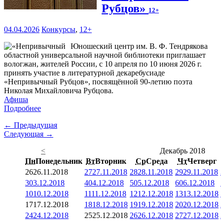
Рубцов»
12+
04.04.2026
Конкурсы
,
12+
Юношеский центр им. В. Ф. Тендрякова
областной универсальной научной библиотеки приглашает
вологжан, жителей России, с 10 апреля по 10 июня 2026 г.
принять участие в литературной декаребусиаде
«Непривычный Рубцов», посвящённой 90-летию поэта
Николая Михайловича Рубцова.
Афиша
Подробнее
← Предыдущая
Следующая →
<
Декабрь 2018
Пн
Понедельник
Вт
Вторник
Ср
Среда
Чт
Четверг
26
26.11.2018
27
27.11.2018
28
28.11.2018
29
29.11.2018
3
03.12.2018
4
04.12.2018
5
05.12.2018
6
06.12.2018
10
10.12.2018
11
11.12.2018
12
12.12.2018
13
13.12.2018
17
17.12.2018
18
18.12.2018
19
19.12.2018
20
20.12.2018
24
24.12.2018
25
25.12.2018
26
26.12.2018
27
27.12.2018