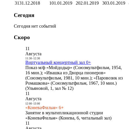
31
31.12.2018
1
01.01.2019
2
02.01.2019
3
03.01.2019
Сегодня
Сегодня нет событий
Скоро
11
Августа
11:30
-
12:30
Виртуальный концертный зал 0+
Показ м/ф «Мойдодыр» (Союзмультфильм, 1954,
16 мин.); «Ивашка из Дворца пионеров»
(Союзмультфильм, 1981, 10 мин.); «Паровозик из
Ромашкова» (Союзмультфильм, 1967, 10 мин.)
(Ульяновой, 1, зал № 12)
11
Августа
12:00
-
13:00
«КоневаФильм» 6+
Занятие в мультипликационной студии
«КоневаФильм» (Конева, 6, читальный зал)
11
Августа