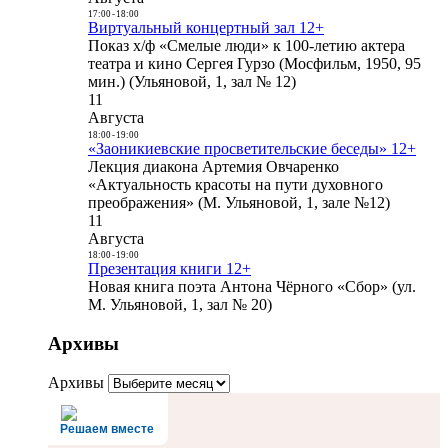
17:00
-
18:00
Виртуальный концертный зал 12+
Показ х/ф «Смелые люди» к 100-летию актера
театра и кино Сергея Гурзо (Мосфильм, 1950, 95
мин.) (Ульяновой, 1, зал № 12)
11
Августа
18:00
-
19:00
«Заоникиевские просветительские беседы» 12+
Лекция диакона Артемия Овчаренко
«Актуальность красоты на пути духовного
преображения» (М. Ульяновой, 1, зале №12)
11
Августа
18:00
-
19:00
Презентация книги 12+
Новая книга поэта Антона Чёрного «Сбор» (ул.
М. Ульяновой, 1, зал № 20)
Архивы
Архивы
Решаем вместе