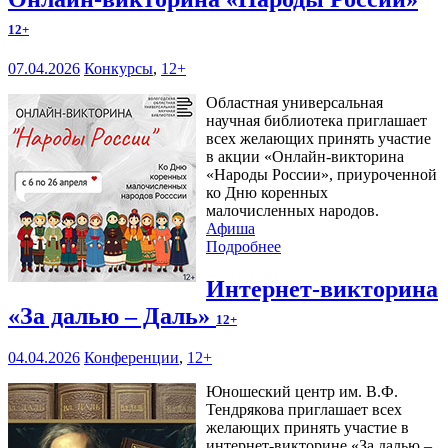
12+
07.04.2026
Конкурсы
,
12+
Областная универсальная
научная библиотека приглашает
всех желающих принять участие
в акции «Онлайн-викторина
«Народы России», приуроченной
ко Дню коренных
малочисленных народов.
Афиша
Подробнее
Интернет-викторина
«За далью – Даль»
12+
04.04.2026
Конференции
,
12+
Юношеский центр им. В.Ф.
Тендрякова приглашает всех
желающих принять участие в
интернет-викторине «За далью –