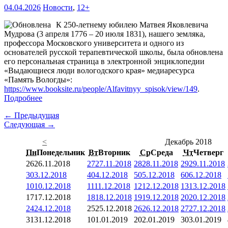
04.04.2026
Новости
,
12+
К 250-летнему юбилею Матвея Яковлевича
Мудрова (3 апреля 1776 – 20 июля 1831), нашего земляка,
профессора Московского университета и одного из
основателей русской терапевтической школы, была обновлена
его персональная страница в электронной энциклопедии
«Выдающиеся люди вологодского края» медиаресурса
«Память Вологды»:
https://www.booksite.ru/people/Alfavitnyy_spisok/view/149
.
Подробнее
← Предыдущая
Следующая →
<
Декабрь 2018
Пн
Понедельник
Вт
Вторник
Ср
Среда
Чт
Четверг
26
26.11.2018
27
27.11.2018
28
28.11.2018
29
29.11.2018
3
03.12.2018
4
04.12.2018
5
05.12.2018
6
06.12.2018
10
10.12.2018
11
11.12.2018
12
12.12.2018
13
13.12.2018
17
17.12.2018
18
18.12.2018
19
19.12.2018
20
20.12.2018
24
24.12.2018
25
25.12.2018
26
26.12.2018
27
27.12.2018
31
31.12.2018
1
01.01.2019
2
02.01.2019
3
03.01.2019