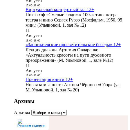
Августа
17:00
-
18:00
Виртуальный концертный зал 12+
Показ х/ф «Смелые люди» к 100-летию актера
театра и кино Сергея Гурзо (Мосфильм, 1950, 95
мин.) (Ульяновой, 1, зал № 12)
11
Августа
18:00
-
19:00
«Заоникиевские просветительские беседы» 12+
Лекция диакона Артемия Овчаренко
«Актуальность красоты на пути духовного
преображения» (М. Ульяновой, 1, зале №12)
11
Августа
18:00
-
19:00
Презентация книги 12+
Новая книга поэта Антона Чёрного «Сбор» (ул.
М. Ульяновой, 1, зал № 20)
Архивы
Архивы
Решаем вместе