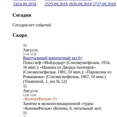
24
24.09.2018
25
25.09.2018
26
26.09.2018
27
27.09.2018
Сегодня
Сегодня нет событий
Скоро
11
Августа
11:30
-
12:30
Виртуальный концертный зал 0+
Показ м/ф «Мойдодыр» (Союзмультфильм, 1954,
16 мин.); «Ивашка из Дворца пионеров»
(Союзмультфильм, 1981, 10 мин.); «Паровозик из
Ромашкова» (Союзмультфильм, 1967, 10 мин.)
(Ульяновой, 1, зал № 12)
11
Августа
12:00
-
13:00
«КоневаФильм» 6+
Занятие в мультипликационной студии
«КоневаФильм» (Конева, 6, читальный зал)
11