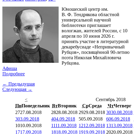
Юношеский центр им.
В. Ф. Тендрякова областной
универсальной научной
библиотеки приглашает
вологжан, жителей России, с 10
апреля по 10 июня 2026 г.
принять участие в литературной
декаребусиаде «Непривычный
Рубцов», посвящённой 90-летию
поэта Николая Михайловича
Рубцова.
Афиша
Подробнее
← Предыдущая
Следующая →
<
Сентябрь 2018
Пн
Понедельник
Вт
Вторник
Ср
Среда
Чт
Четверг
27
27.08.2018
28
28.08.2018
29
29.08.2018
30
30.08.2018
3
03.09.2018
4
04.09.2018
5
05.09.2018
6
06.09.2018
10
10.09.2018
11
11.09.2018
12
12.09.2018
13
13.09.2018
17
17.09.2018
18
18.09.2018
19
19.09.2018
20
20.09.2018