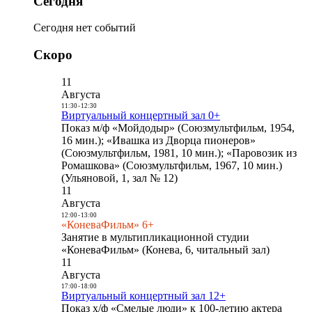
Сегодня
Сегодня нет событий
Скоро
11
Августа
11:30
-
12:30
Виртуальный концертный зал 0+
Показ м/ф «Мойдодыр» (Союзмультфильм, 1954,
16 мин.); «Ивашка из Дворца пионеров»
(Союзмультфильм, 1981, 10 мин.); «Паровозик из
Ромашкова» (Союзмультфильм, 1967, 10 мин.)
(Ульяновой, 1, зал № 12)
11
Августа
12:00
-
13:00
«КоневаФильм» 6+
Занятие в мультипликационной студии
«КоневаФильм» (Конева, 6, читальный зал)
11
Августа
17:00
-
18:00
Виртуальный концертный зал 12+
Показ х/ф «Смелые люди» к 100-летию актера