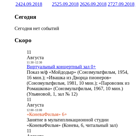
24
24.09.2018
25
25.09.2018
26
26.09.2018
27
27.09.2018
Сегодня
Сегодня нет событий
Скоро
11
Августа
11:30
-
12:30
Виртуальный концертный зал 0+
Показ м/ф «Мойдодыр» (Союзмультфильм, 1954,
16 мин.); «Ивашка из Дворца пионеров»
(Союзмультфильм, 1981, 10 мин.); «Паровозик из
Ромашкова» (Союзмультфильм, 1967, 10 мин.)
(Ульяновой, 1, зал № 12)
11
Августа
12:00
-
13:00
«КоневаФильм» 6+
Занятие в мультипликационной студии
«КоневаФильм» (Конева, 6, читальный зал)
11