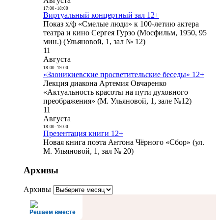
Августа
17:00
-
18:00
Виртуальный концертный зал 12+
Показ х/ф «Смелые люди» к 100-летию актера
театра и кино Сергея Гурзо (Мосфильм, 1950, 95
мин.) (Ульяновой, 1, зал № 12)
11
Августа
18:00
-
19:00
«Заоникиевские просветительские беседы» 12+
Лекция диакона Артемия Овчаренко
«Актуальность красоты на пути духовного
преображения» (М. Ульяновой, 1, зале №12)
11
Августа
18:00
-
19:00
Презентация книги 12+
Новая книга поэта Антона Чёрного «Сбор» (ул.
М. Ульяновой, 1, зал № 20)
Архивы
Архивы
Решаем вместе