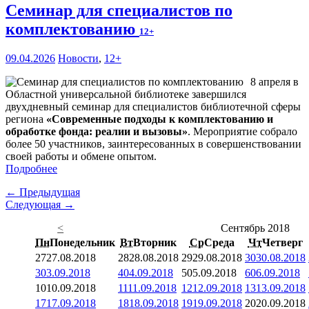
Семинар для специалистов по
комплектованию
12+
09.04.2026
Новости
,
12+
8 апреля в
Областной универсальной библиотеке завершился
двухдневный семинар для специалистов библиотечной сферы
региона
«Современные подходы к комплектованию и
обработке фонда: реалии и вызовы»
. Мероприятие собрало
более 50 участников, заинтересованных в совершенствовании
своей работы и обмене опытом.
Подробнее
← Предыдущая
Следующая →
<
Сентябрь 2018
Пн
Понедельник
Вт
Вторник
Ср
Среда
Чт
Четверг
27
27.08.2018
28
28.08.2018
29
29.08.2018
30
30.08.2018
3
03.09.2018
4
04.09.2018
5
05.09.2018
6
06.09.2018
10
10.09.2018
11
11.09.2018
12
12.09.2018
13
13.09.2018
17
17.09.2018
18
18.09.2018
19
19.09.2018
20
20.09.2018