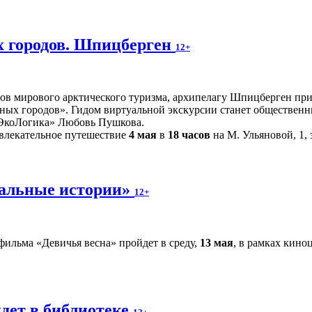
 городов. Шпицберген
12+
ров мирового арктического туризма, архипелагу Шпицберген при
ных городов». Гидом виртуальной экскурсии станет общественн
«ЭкоЛогика» Любовь Пушкова.
влекательное путешествие
4 мая
в
18 часов
на М. Ульяновой, 1, 
альные истории»
12+
фильма «Девичья весна» пройдет в среду,
13 мая
, в рамках кин
дет в библиотеке