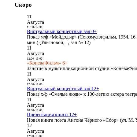
Скоро
11
Августа
11:30
-
12:30
Виртуальный концертный зал 0+
Показ м/ф «Мойдодыр» (Союзмультфильм, 1954, 16 
мин.) (Ульяновой, 1, зал № 12)
11
Августа
12:00
-
13:00
«КоневаФильм» 6+
Занятие в мультипликационной студии «КоневаФиль
11
Августа
17:00
-
18:00
Виртуальный концертный зал 12+
Показ х/ф «Смелые люди» к 100-летию актера театра
11
Августа
18:00
-
19:00
Презентация книги 12+
Новая книга поэта Антона Чёрного «Сбор» (ул. М. У
12
Августа
12:00
-
13:00