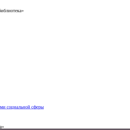
библиотека»
иями социальной сферы
а»