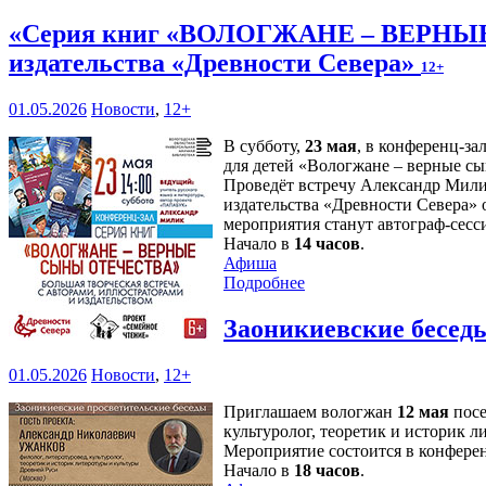
«Серия книг «ВОЛОГЖАНЕ – ВЕРНЫЕ 
издательства «Древности Севера»
12+
01.05.2026
Новости
,
12+
В субботу,
23 мая
, в конференц-за
для детей «Вологжане – верные сы
Проведёт встречу Александр Милик
издательства «Древности Севера» 
мероприятия станут автограф-сесс
Начало в
14 часов
.
Афиша
Подробнее
Заоникиевские беседы
01.05.2026
Новости
,
12+
Приглашаем вологжан
12 мая
посе
культуролог, теоретик и историк 
Мероприятие состоится в конферен
Начало в
18 часов
.