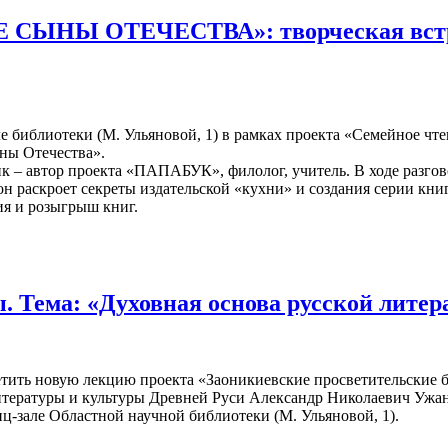
СЫНЫ ОТЕЧЕСТВА»: творческая встреч
ле библиотеки (М. Ульяновой, 1) в рамках проекта «Семейное чте
ны Отечества».
 – автор проекта «ПАПАБУК», филолог, учитель. В ходе разгов
он раскроет секреты издательской «кухни» и создания серии кн
ия и розыгрыш книг.
. Тема: «Духовная основа русской лите
тить новую лекцию проекта «Заоникиевские просветительские бе
литературы и культуры Древней Руси Александр Николаевич Ужан
ц-зале Областной научной библиотеки (М. Ульяновой, 1).