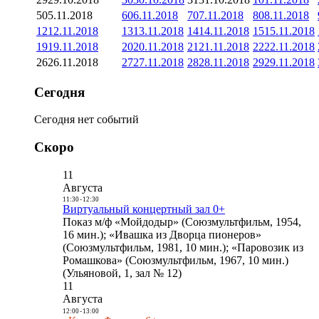
5
05.11.2018
6
06.11.2018
7
07.11.2018
8
08.11.2018
12
12.11.2018
13
13.11.2018
14
14.11.2018
15
15.11.2018
19
19.11.2018
20
20.11.2018
21
21.11.2018
22
22.11.2018
26
26.11.2018
27
27.11.2018
28
28.11.2018
29
29.11.2018
Сегодня
Сегодня нет событий
Скоро
11
Августа
11:30
-
12:30
Виртуальный концертный зал 0+
Показ м/ф «Мойдодыр» (Союзмультфильм, 1954,
16 мин.); «Ивашка из Дворца пионеров»
(Союзмультфильм, 1981, 10 мин.); «Паровозик из
Ромашкова» (Союзмультфильм, 1967, 10 мин.)
(Ульяновой, 1, зал № 12)
11
Августа
12:00
-
13:00