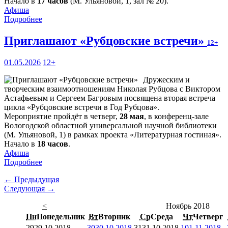
Начало в
17 часов
(М. Ульяновой, 1, зал № 20).
Афиша
Подробнее
Приглашают «Рубцовские встречи»
12+
01.05.2026
12+
Дружеским и
творческим взаимоотношениям Николая Рубцова с Виктором
Астафьевым и Сергеем Багровым посвящена вторая встреча
цикла «Рубцовские встречи в Год Рубцова».
Мероприятие пройдёт в четверг,
28 мая
, в конференц-зале
Вологодской областной универсальной научной библиотеки
(М. Ульяновой, 1) в рамках проекта «Литературная гостиная».
Начало в
18 часов
.
Афиша
Подробнее
← Предыдущая
Следующая →
<
Ноябрь 2018
Пн
Понедельник
Вт
Вторник
Ср
Среда
Чт
Четверг
29
29.10.2018
30
30.10.2018
31
31.10.2018
1
01.11.2018