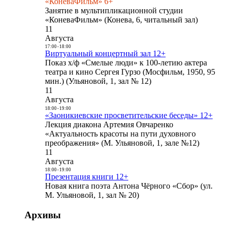
«КоневаФильм» 6+
Занятие в мультипликационной студии
«КоневаФильм» (Конева, 6, читальный зал)
11
Августа
17:00
-
18:00
Виртуальный концертный зал 12+
Показ х/ф «Смелые люди» к 100-летию актера
театра и кино Сергея Гурзо (Мосфильм, 1950, 95
мин.) (Ульяновой, 1, зал № 12)
11
Августа
18:00
-
19:00
«Заоникиевские просветительские беседы» 12+
Лекция диакона Артемия Овчаренко
«Актуальность красоты на пути духовного
преображения» (М. Ульяновой, 1, зале №12)
11
Августа
18:00
-
19:00
Презентация книги 12+
Новая книга поэта Антона Чёрного «Сбор» (ул.
М. Ульяновой, 1, зал № 20)
Архивы