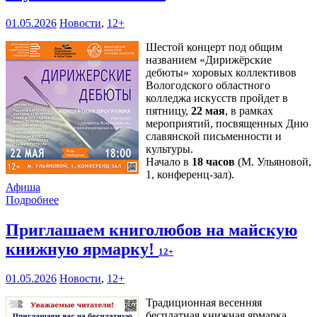
01.05.2026
Новости
,
12+
Шестой концерт под общим
названием «Дирижёрские
дебюты» хоровых коллективов
Вологодского областного
колледжа искусств пройдет в
пятницу,
22 мая
, в рамках
мероприятий, посвященных Дню
славянской письменности и
культуры.
Начало в
18 часов
(М. Ульяновой,
1, конференц-зал).
Афиша
Подробнее
Приглашаем книголюбов на майскую
книжную ярмарку!
12+
01.05.2026
Новости
,
12+
Традиционная весенняя
бесплатная книжная ярмарка