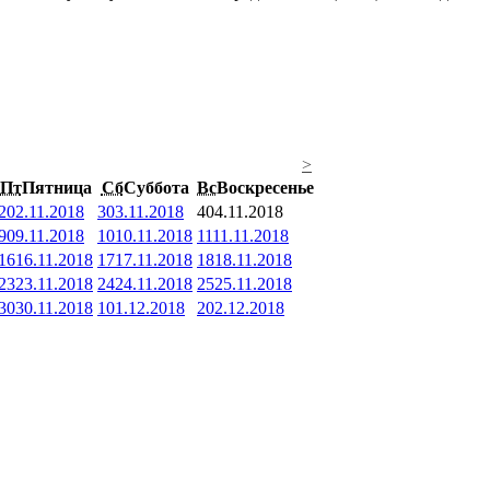
>
Пт
Пятница
Сб
Суббота
Вс
Воскресенье
2
02.11.2018
3
03.11.2018
4
04.11.2018
9
09.11.2018
10
10.11.2018
11
11.11.2018
16
16.11.2018
17
17.11.2018
18
18.11.2018
23
23.11.2018
24
24.11.2018
25
25.11.2018
30
30.11.2018
1
01.12.2018
2
02.12.2018