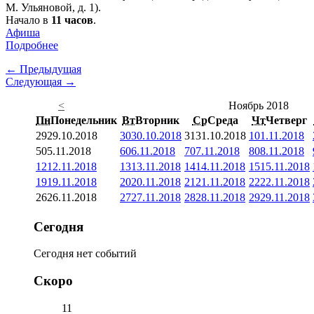
М. Ульяновой, д. 1).
Начало в
11 часов
.
Афиша
Подробнее
← Предыдущая
Следующая →
<
Ноябрь 2018
Пн
Понедельник
Вт
Вторник
Ср
Среда
Чт
Четверг
29
29.10.2018
30
30.10.2018
31
31.10.2018
1
01.11.2018
5
05.11.2018
6
06.11.2018
7
07.11.2018
8
08.11.2018
12
12.11.2018
13
13.11.2018
14
14.11.2018
15
15.11.2018
19
19.11.2018
20
20.11.2018
21
21.11.2018
22
22.11.2018
26
26.11.2018
27
27.11.2018
28
28.11.2018
29
29.11.2018
Сегодня
Сегодня нет событий
Скоро
11