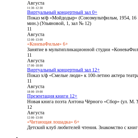
Августа
11:30
-
12:30
Виртуальный концертный зал 0+
Показ м/ф «Мойдодыр» (Союзмультфильм, 1954, 16 
мин.) (Ульяновой, 1, зал № 12)
11
Августа
12:00
-
13:00
«КоневаФильм» 6+
Занятие в мультипликационной студии «КоневаФиль
11
Августа
17:00
-
18:00
Виртуальный концертный зал 12+
Показ х/ф «Смелые люди» к 100-летию актера театра
11
Августа
18:00
-
19:00
Презентация книги 12+
Новая книга поэта Антона Чёрного «Сбор» (ул. М. У
12
Августа
12:00
-
13:00
«Читающая лошадка» 6+
Детский клуб любителей чтения. Знакомство с книг