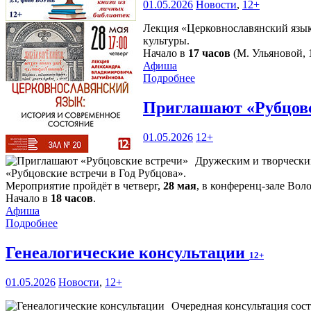
01.05.2026
Новости
,
12+
Лекция «Церковнославянский язык:
культуры.
Начало в
17 часов
(М. Ульяновой, 1
Афиша
Подробнее
Приглашают «Рубцов
01.05.2026
12+
Дружеским и творчески
«Рубцовские встречи в Год Рубцова».
Мероприятие пройдёт в четверг,
28 мая
, в конференц-зале Вол
Начало в
18 часов
.
Афиша
Подробнее
Генеалогические консультации
12+
01.05.2026
Новости
,
12+
Очередная консультация сост