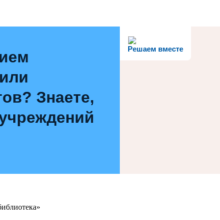
Решаем вместе
нием
 или
ов? Знаете,
 учреждений
библиотека»