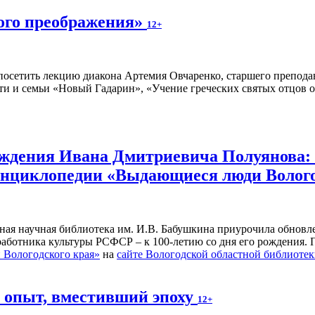
ного преображения»
12+
осетить лекцию диакона Артемия Овчаренко, старшего преподав
ти и семьи «Новый Гадарин», «Учение греческих святых отцов о
рождения Ивана Дмитриевича Полуянова:
 энциклопедии «Выдающиеся люди Волог
ьная научная библиотека им. И.В. Бабушкина приурочила обнов
 работника культуры РСФСР – к 100‑летию со дня его рождения.
Вологодского края»
на
сайте Вологодской областной библиоте
й опыт, вместивший эпоху
12+