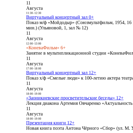
11
Августа
11:30
-
12:30
Виртуальный концертный зал 0+
Показ м/ф «Мойдодыр» (Союзмультфильм, 1954, 16 
мин.) (Ульяновой, 1, зал № 12)
11
Августа
12:00
-
13:00
«КоневаФильм» 6+
Занятие в мультипликационной студии «КоневаФиль
11
Августа
17:00
-
18:00
Виртуальный концертный зал 12+
Показ х/ф «Смелые люди» к 100-летию актера театра
11
Августа
18:00
-
19:00
«Заоникиевские просветительские беседы» 12+
Лекция диакона Артемия Овчаренко «Актуальность 
11
Августа
18:00
-
19:00
Презентация книги 12+
Новая книга поэта Антона Чёрного «Сбор» (ул. М. У