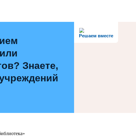
Решаем вместе
нием
 или
ов? Знаете,
 учреждений
библиотека»