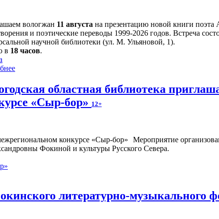
ашаем вологжан
11 августа
на презентацию новой книги поэта 
творения и поэтические переводы 1999-2026 годов. Встреча сост
сальной научной библиотеки (ул. М. Ульяновой, 1).
о в
18 часов
.
а
бнее
огодская областная библиотека приглаш
курсе «Сыр-бор»
12+
Мероприятие организован
ксандровны Фокиной и культуры Русского Севера.
ор»
окинского литературно-музыкального ф