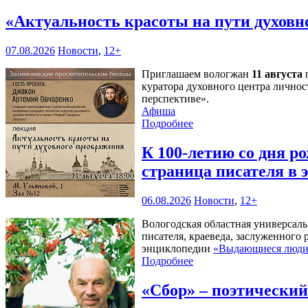
«Актуальность красоты на пути духов
07.08.2026
Новости
,
12+
Приглашаем вологжан
11 августа
п
куратора духовного центра личнос
перспективе».
Афиша
Подробнее
К 100-летию со дня 
страница писателя в
06.08.2026
Новости
,
12+
Вологодская областная универсал
писателя, краеведа, заслуженного
энциклопедии
«Выдающиеся люди 
Подробнее
«Сбор» – поэтически