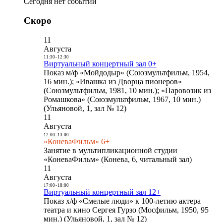
Сегодня нет событий
Скоро
11
Августа
11:30
-
12:30
Виртуальный концертный зал 0+
Показ м/ф «Мойдодыр» (Союзмультфильм, 1954,
16 мин.); «Ивашка из Дворца пионеров»
(Союзмультфильм, 1981, 10 мин.); «Паровозик из
Ромашкова» (Союзмультфильм, 1967, 10 мин.)
(Ульяновой, 1, зал № 12)
11
Августа
12:00
-
13:00
«КоневаФильм» 6+
Занятие в мультипликационной студии
«КоневаФильм» (Конева, 6, читальный зал)
11
Августа
17:00
-
18:00
Виртуальный концертный зал 12+
Показ х/ф «Смелые люди» к 100-летию актера
театра и кино Сергея Гурзо (Мосфильм, 1950, 95
мин.) (Ульяновой, 1, зал № 12)