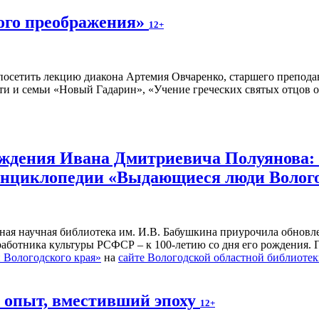
ного преображения»
12+
осетить лекцию диакона Артемия Овчаренко, старшего преподав
ти и семьи «Новый Гадарин», «Учение греческих святых отцов о
рождения Ивана Дмитриевича Полуянова:
 энциклопедии «Выдающиеся люди Волог
ьная научная библиотека им. И.В. Бабушкина приурочила обнов
 работника культуры РСФСР – к 100‑летию со дня его рождения.
Вологодского края»
на
сайте Вологодской областной библиоте
й опыт, вместивший эпоху
12+