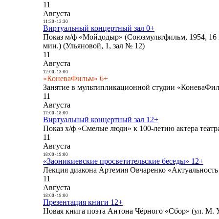
11
Августа
11:30
-
12:30
Виртуальный концертный зал 0+
Показ м/ф «Мойдодыр» (Союзмультфильм, 1954, 16 
мин.) (Ульяновой, 1, зал № 12)
11
Августа
12:00
-
13:00
«КоневаФильм» 6+
Занятие в мультипликационной студии «КоневаФиль
11
Августа
17:00
-
18:00
Виртуальный концертный зал 12+
Показ х/ф «Смелые люди» к 100-летию актера театра
11
Августа
18:00
-
19:00
«Заоникиевские просветительские беседы» 12+
Лекция диакона Артемия Овчаренко «Актуальность 
11
Августа
18:00
-
19:00
Презентация книги 12+
Новая книга поэта Антона Чёрного «Сбор» (ул. М. У