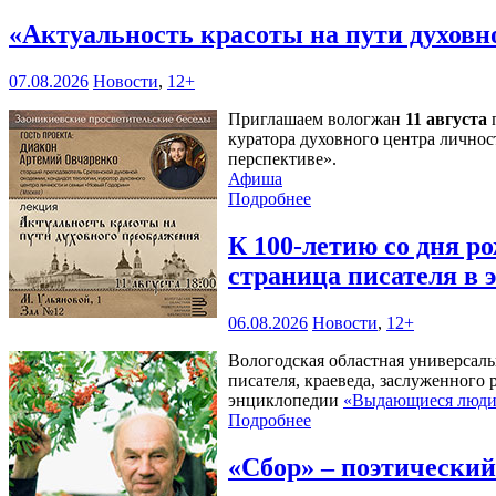
«Актуальность красоты на пути духов
07.08.2026
Новости
,
12+
Приглашаем вологжан
11 августа
п
куратора духовного центра личнос
перспективе».
Афиша
Подробнее
К 100-летию со дня 
страница писателя в
06.08.2026
Новости
,
12+
Вологодская областная универсал
писателя, краеведа, заслуженного
энциклопедии
«Выдающиеся люди 
Подробнее
«Сбор» – поэтически