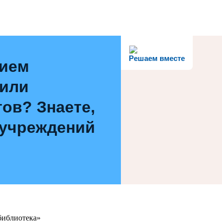
Решаем вместе
нием
 или
ов? Знаете,
 учреждений
библиотека»