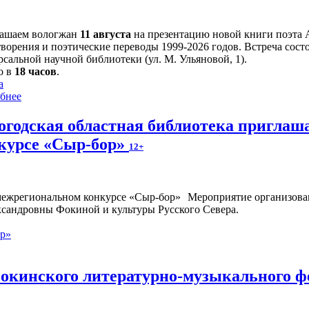
ашаем вологжан
11 августа
на презентацию новой книги поэта 
творения и поэтические переводы 1999-2026 годов. Встреча сост
сальной научной библиотеки (ул. М. Ульяновой, 1).
о в
18 часов
.
а
бнее
огодская областная библиотека приглаш
курсе «Сыр-бор»
12+
Мероприятие организован
ксандровны Фокиной и культуры Русского Севера.
ор»
окинского литературно-музыкального ф