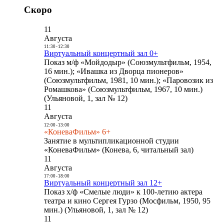
Скоро
11
Августа
11:30
-
12:30
Виртуальный концертный зал 0+
Показ м/ф «Мойдодыр» (Союзмультфильм, 1954,
16 мин.); «Ивашка из Дворца пионеров»
(Союзмультфильм, 1981, 10 мин.); «Паровозик из
Ромашкова» (Союзмультфильм, 1967, 10 мин.)
(Ульяновой, 1, зал № 12)
11
Августа
12:00
-
13:00
«КоневаФильм» 6+
Занятие в мультипликационной студии
«КоневаФильм» (Конева, 6, читальный зал)
11
Августа
17:00
-
18:00
Виртуальный концертный зал 12+
Показ х/ф «Смелые люди» к 100-летию актера
театра и кино Сергея Гурзо (Мосфильм, 1950, 95
мин.) (Ульяновой, 1, зал № 12)
11