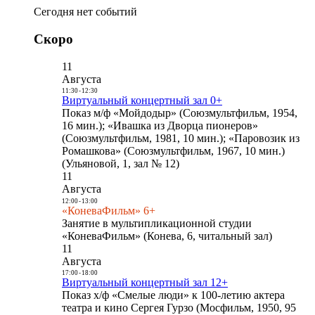
Сегодня нет событий
Скоро
11
Августа
11:30
-
12:30
Виртуальный концертный зал 0+
Показ м/ф «Мойдодыр» (Союзмультфильм, 1954,
16 мин.); «Ивашка из Дворца пионеров»
(Союзмультфильм, 1981, 10 мин.); «Паровозик из
Ромашкова» (Союзмультфильм, 1967, 10 мин.)
(Ульяновой, 1, зал № 12)
11
Августа
12:00
-
13:00
«КоневаФильм» 6+
Занятие в мультипликационной студии
«КоневаФильм» (Конева, 6, читальный зал)
11
Августа
17:00
-
18:00
Виртуальный концертный зал 12+
Показ х/ф «Смелые люди» к 100-летию актера
театра и кино Сергея Гурзо (Мосфильм, 1950, 95