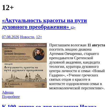
12+
«Актуальность красоты на пути
духовного преображения»
12+
07.08.2026
Новости
,
12+
Приглашаем вологжан
11 августа
посетить лекцию диакона
Артемия Овчаренко, старшего
преподавателя Сретенской
духовной академии, кандидата
теологии, куратора духовного
центра личности и семьи «Новый
Гадарин», «Учение греческих
святых отцов о красоте в
контексте оздоровления семьи в
межпоколенческой перспективе».
Афиша
Подробнее
К 100-летию со дня рождения Ивана