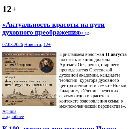
12+
«Актуальность красоты на пути
духовного преображения»
12+
07.08.2026
Новости
,
12+
Приглашаем вологжан
11 августа
посетить лекцию диакона
Артемия Овчаренко, старшего
преподавателя Сретенской
духовной академии, кандидата
теологии, куратора духовного
центра личности и семьи «Новый
Гадарин», «Учение греческих
святых отцов о красоте в
контексте оздоровления семьи в
межпоколенческой перспективе».
Афиша
Подробнее
К 100-летию со дня рождения Ивана