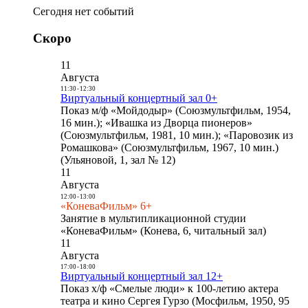
Сегодня нет событий
Скоро
11
Августа
11:30
-
12:30
Виртуальный концертный зал 0+
Показ м/ф «Мойдодыр» (Союзмультфильм, 1954,
16 мин.); «Ивашка из Дворца пионеров»
(Союзмультфильм, 1981, 10 мин.); «Паровозик из
Ромашкова» (Союзмультфильм, 1967, 10 мин.)
(Ульяновой, 1, зал № 12)
11
Августа
12:00
-
13:00
«КоневаФильм» 6+
Занятие в мультипликационной студии
«КоневаФильм» (Конева, 6, читальный зал)
11
Августа
17:00
-
18:00
Виртуальный концертный зал 12+
Показ х/ф «Смелые люди» к 100-летию актера
театра и кино Сергея Гурзо (Мосфильм, 1950, 95