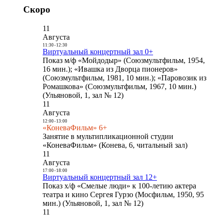
Скоро
11
Августа
11:30
-
12:30
Виртуальный концертный зал 0+
Показ м/ф «Мойдодыр» (Союзмультфильм, 1954,
16 мин.); «Ивашка из Дворца пионеров»
(Союзмультфильм, 1981, 10 мин.); «Паровозик из
Ромашкова» (Союзмультфильм, 1967, 10 мин.)
(Ульяновой, 1, зал № 12)
11
Августа
12:00
-
13:00
«КоневаФильм» 6+
Занятие в мультипликационной студии
«КоневаФильм» (Конева, 6, читальный зал)
11
Августа
17:00
-
18:00
Виртуальный концертный зал 12+
Показ х/ф «Смелые люди» к 100-летию актера
театра и кино Сергея Гурзо (Мосфильм, 1950, 95
мин.) (Ульяновой, 1, зал № 12)
11