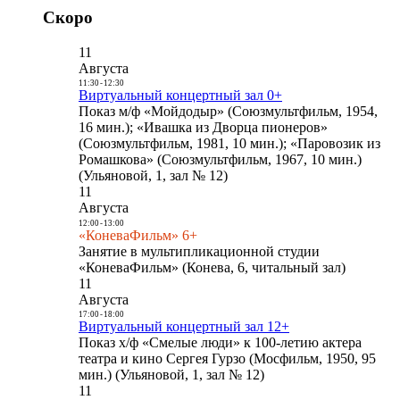
Скоро
11
Августа
11:30
-
12:30
Виртуальный концертный зал 0+
Показ м/ф «Мойдодыр» (Союзмультфильм, 1954,
16 мин.); «Ивашка из Дворца пионеров»
(Союзмультфильм, 1981, 10 мин.); «Паровозик из
Ромашкова» (Союзмультфильм, 1967, 10 мин.)
(Ульяновой, 1, зал № 12)
11
Августа
12:00
-
13:00
«КоневаФильм» 6+
Занятие в мультипликационной студии
«КоневаФильм» (Конева, 6, читальный зал)
11
Августа
17:00
-
18:00
Виртуальный концертный зал 12+
Показ х/ф «Смелые люди» к 100-летию актера
театра и кино Сергея Гурзо (Мосфильм, 1950, 95
мин.) (Ульяновой, 1, зал № 12)
11