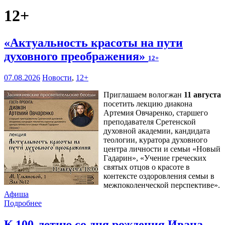
12+
«Актуальность красоты на пути
духовного преображения»
12+
07.08.2026
Новости
,
12+
Приглашаем вологжан
11 августа
посетить лекцию диакона
Артемия Овчаренко, старшего
преподавателя Сретенской
духовной академии, кандидата
теологии, куратора духовного
центра личности и семьи «Новый
Гадарин», «Учение греческих
святых отцов о красоте в
контексте оздоровления семьи в
межпоколенческой перспективе».
Афиша
Подробнее
К 100-летию со дня рождения Ивана