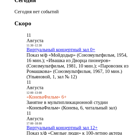
Сегодня
Сегодня нет событий
Скоро
11
Августа
11:30
-
12:30
Виртуальный концертный зал 0+
Показ м/ф «Мойдодыр» (Союзмультфильм, 1954,
16 мин.); «Ивашка из Дворца пионеров»
(Союзмультфильм, 1981, 10 мин.); «Паровозик из
Ромашкова» (Союзмультфильм, 1967, 10 мин.)
(Ульяновой, 1, зал № 12)
11
Августа
12:00
-
13:00
«КоневаФильм» 6+
Занятие в мультипликационной студии
«КоневаФильм» (Конева, 6, читальный зал)
11
Августа
17:00
-
18:00
Виртуальный концертный зал 12+
Показ х/ф «Смелые люди» к 100-летию актера