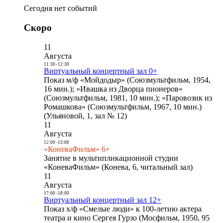
Сегодня нет событий
Скоро
11
Августа
11:30
-
12:30
Виртуальный концертный зал 0+
Показ м/ф «Мойдодыр» (Союзмультфильм, 1954,
16 мин.); «Ивашка из Дворца пионеров»
(Союзмультфильм, 1981, 10 мин.); «Паровозик из
Ромашкова» (Союзмультфильм, 1967, 10 мин.)
(Ульяновой, 1, зал № 12)
11
Августа
12:00
-
13:00
«КоневаФильм» 6+
Занятие в мультипликационной студии
«КоневаФильм» (Конева, 6, читальный зал)
11
Августа
17:00
-
18:00
Виртуальный концертный зал 12+
Показ х/ф «Смелые люди» к 100-летию актера
театра и кино Сергея Гурзо (Мосфильм, 1950, 95