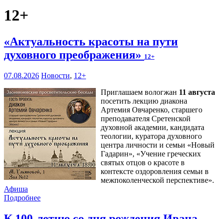
12+
«Актуальность красоты на пути
духовного преображения»
12+
07.08.2026
Новости
,
12+
Приглашаем вологжан
11 августа
посетить лекцию диакона
Артемия Овчаренко, старшего
преподавателя Сретенской
духовной академии, кандидата
теологии, куратора духовного
центра личности и семьи «Новый
Гадарин», «Учение греческих
святых отцов о красоте в
контексте оздоровления семьи в
межпоколенческой перспективе».
Афиша
Подробнее
К 100-летию со дня рождения Ивана