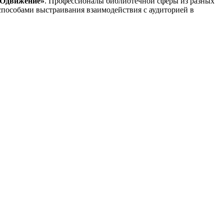
РОдвижение»
. Профессионалы библиотечной сферы из разных
способами выстраивания взаимодействия с аудиторией в