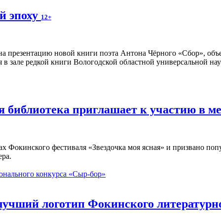
й эпоху
12+
а презентацию новой книги поэта Антона Чёрного «Сбор», объ
я в зале редкой книги Вологодской областной универсальной нау
ая библиотека приглашает к участию в 
ах Фокинского фестиваля «Звездочка моя ясная» и призвано по
ера.
онального конкурса «Сыр-бор»
 лучший логотип Фокинского литературн