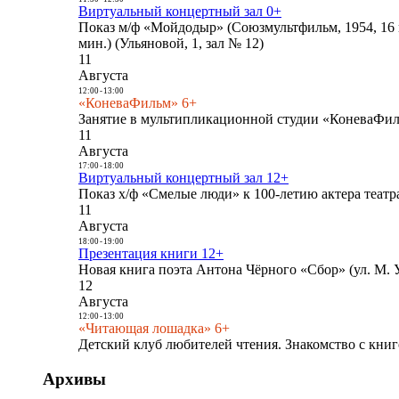
Виртуальный концертный зал 0+
Показ м/ф «Мойдодыр» (Союзмультфильм, 1954, 16 
мин.) (Ульяновой, 1, зал № 12)
11
Августа
12:00
-
13:00
«КоневаФильм» 6+
Занятие в мультипликационной студии «КоневаФиль
11
Августа
17:00
-
18:00
Виртуальный концертный зал 12+
Показ х/ф «Смелые люди» к 100-летию актера театра
11
Августа
18:00
-
19:00
Презентация книги 12+
Новая книга поэта Антона Чёрного «Сбор» (ул. М. У
12
Августа
12:00
-
13:00
«Читающая лошадка» 6+
Детский клуб любителей чтения. Знакомство с книг
Архивы