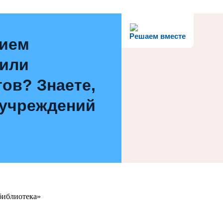
Решаем вместе
нием
 или
ов? Знаете,
 учреждений
библиотека»