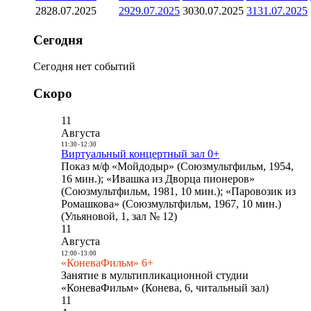
28
28.07.2025
29
29.07.2025
30
30.07.2025
31
31.07.2025
Сегодня
Сегодня нет событий
Скоро
11
Августа
11:30
-
12:30
Виртуальный концертный зал 0+
Показ м/ф «Мойдодыр» (Союзмультфильм, 1954,
16 мин.); «Ивашка из Дворца пионеров»
(Союзмультфильм, 1981, 10 мин.); «Паровозик из
Ромашкова» (Союзмультфильм, 1967, 10 мин.)
(Ульяновой, 1, зал № 12)
11
Августа
12:00
-
13:00
«КоневаФильм» 6+
Занятие в мультипликационной студии
«КоневаФильм» (Конева, 6, читальный зал)
11