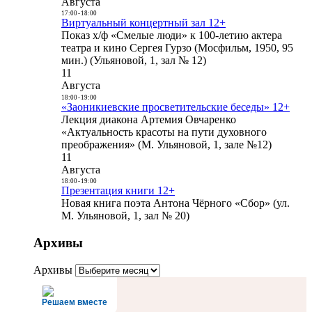
Августа
17:00
-
18:00
Виртуальный концертный зал 12+
Показ х/ф «Смелые люди» к 100-летию актера
театра и кино Сергея Гурзо (Мосфильм, 1950, 95
мин.) (Ульяновой, 1, зал № 12)
11
Августа
18:00
-
19:00
«Заоникиевские просветительские беседы» 12+
Лекция диакона Артемия Овчаренко
«Актуальность красоты на пути духовного
преображения» (М. Ульяновой, 1, зале №12)
11
Августа
18:00
-
19:00
Презентация книги 12+
Новая книга поэта Антона Чёрного «Сбор» (ул.
М. Ульяновой, 1, зал № 20)
Архивы
Архивы
Решаем вместе