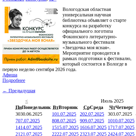
Вологодская областная
универсальная научная
библиотека объявляет о старте
конкурса на разработку
официального логотипа
Фокинского литературно-
музыкального фестиваля
«Звездочка моя ясная».
Мероприятие проводится в
рамках подготовки к фестивалю,
который состоится в Вологде в
первую неделю сентября 2026 года.
Афиша
Подробнее
← Предыдущая
<
Июль 2025
Пн
Понедельник
Вт
Вторник
Ср
Среда
Чт
Четверг
30
30.06.2025
1
01.07.2025
2
02.07.2025
3
03.07.2025
7
07.07.2025
8
08.07.2025
9
09.07.2025
10
10.07.2025
14
14.07.2025
15
15.07.2025
16
16.07.2025
17
17.07.2025
21
21.07.2025
22
22.07.2025
23
23.07.2025
24
24.07.2025