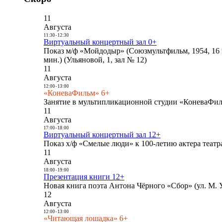
11
Августа
11:30
-
12:30
Виртуальный концертный зал 0+
Показ м/ф «Мойдодыр» (Союзмультфильм, 1954, 16 
мин.) (Ульяновой, 1, зал № 12)
11
Августа
12:00
-
13:00
«КоневаФильм» 6+
Занятие в мультипликационной студии «КоневаФиль
11
Августа
17:00
-
18:00
Виртуальный концертный зал 12+
Показ х/ф «Смелые люди» к 100-летию актера театра
11
Августа
18:00
-
19:00
Презентация книги 12+
Новая книга поэта Антона Чёрного «Сбор» (ул. М. У
12
Августа
12:00
-
13:00
«Читающая лошадка» 6+