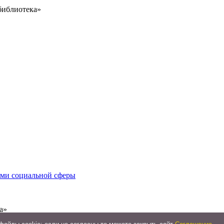
библиотека»
иями социальной сферы
а»