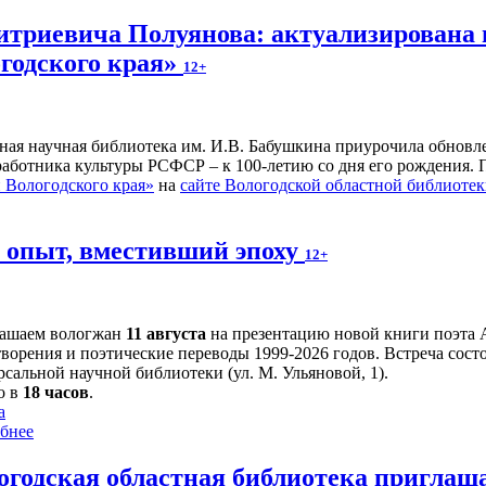
итриевича Полуянова: актуализирована 
годского края»
12+
ьная научная библиотека им. И.В. Бабушкина приурочила обнов
 работника культуры РСФСР – к 100‑летию со дня его рождения.
Вологодского края»
на
сайте Вологодской областной библиоте
й опыт, вместивший эпоху
12+
ашаем вологжан
11 августа
на презентацию новой книги поэта 
творения и поэтические переводы 1999-2026 годов. Встреча сост
сальной научной библиотеки (ул. М. Ульяновой, 1).
о в
18 часов
.
а
бнее
огодская областная библиотека приглаш