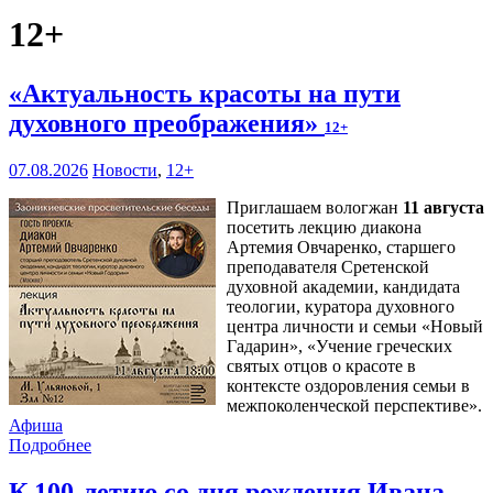
12+
«Актуальность красоты на пути
духовного преображения»
12+
07.08.2026
Новости
,
12+
Приглашаем вологжан
11 августа
посетить лекцию диакона
Артемия Овчаренко, старшего
преподавателя Сретенской
духовной академии, кандидата
теологии, куратора духовного
центра личности и семьи «Новый
Гадарин», «Учение греческих
святых отцов о красоте в
контексте оздоровления семьи в
межпоколенческой перспективе».
Афиша
Подробнее
К 100-летию со дня рождения Ивана