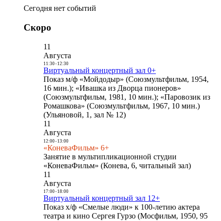
Сегодня нет событий
Скоро
11
Августа
11:30
-
12:30
Виртуальный концертный зал 0+
Показ м/ф «Мойдодыр» (Союзмультфильм, 1954,
16 мин.); «Ивашка из Дворца пионеров»
(Союзмультфильм, 1981, 10 мин.); «Паровозик из
Ромашкова» (Союзмультфильм, 1967, 10 мин.)
(Ульяновой, 1, зал № 12)
11
Августа
12:00
-
13:00
«КоневаФильм» 6+
Занятие в мультипликационной студии
«КоневаФильм» (Конева, 6, читальный зал)
11
Августа
17:00
-
18:00
Виртуальный концертный зал 12+
Показ х/ф «Смелые люди» к 100-летию актера
театра и кино Сергея Гурзо (Мосфильм, 1950, 95