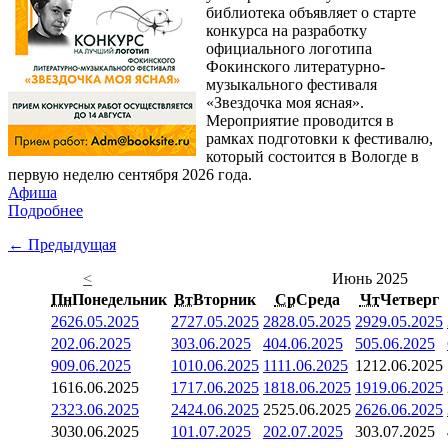
библиотека объявляет о старте
конкурса на разработку
официального логотипа
Фокинского литературно-
музыкального фестиваля
«Звездочка моя ясная».
Мероприятие проводится в
рамках подготовки к фестивалю,
который состоится в Вологде в
первую неделю сентября 2026 года.
Афиша
Подробнее
← Предыдущая
<
Июнь 2025
Пн
Понедельник
Вт
Вторник
Ср
Среда
Чт
Четверг
26
26.05.2025
27
27.05.2025
28
28.05.2025
29
29.05.2025
2
02.06.2025
3
03.06.2025
4
04.06.2025
5
05.06.2025
9
09.06.2025
10
10.06.2025
11
11.06.2025
12
12.06.2025
16
16.06.2025
17
17.06.2025
18
18.06.2025
19
19.06.2025
23
23.06.2025
24
24.06.2025
25
25.06.2025
26
26.06.2025
30
30.06.2025
1
01.07.2025
2
02.07.2025
3
03.07.2025