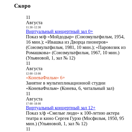
Скоро
11
Августа
11:30
-
12:30
Виртуальный концертный зал 0+
Показ м/ф «Мойдодыр» (Союзмультфильм, 1954,
16 мин.); «Ивашка из Дворца пионеров»
(Союзмультфильм, 1981, 10 мин.); «Паровозик из
Ромашкова» (Союзмультфильм, 1967, 10 мин.)
(Ульяновой, 1, зал № 12)
11
Августа
12:00
-
13:00
«КоневаФильм» 6+
Занятие в мультипликационной студии
«КоневаФильм» (Конева, 6, читальный зал)
11
Августа
17:00
-
18:00
Виртуальный концертный зал 12+
Показ х/ф «Смелые люди» к 100-летию актера
театра и кино Сергея Гурзо (Мосфильм, 1950, 95
мин.) (Ульяновой, 1, зал № 12)
11