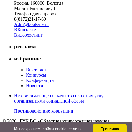
Россия, 160000, Вологда,
Марии Ульяновой, 1
Телефон для справок –
8(8172)21-17-69
Adm@booksite.ru
ВКонтакте
Видеохостинг
реклама
избранное
Выставки
Конкурсы
Конференции
Новости
Независимая оценка качества оказания услуг
организациями социальной сферы
Противодействие коррупции
© 2026 | БУК ВО «Областная универсальная научная
библиотека»
Мы cохраняем файлы cookie: если не
Принимаю
↑