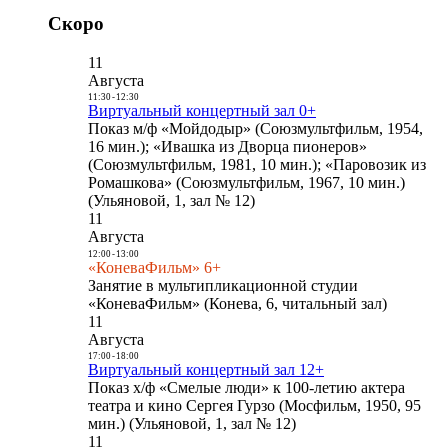
Скоро
11
Августа
11:30
-
12:30
Виртуальный концертный зал 0+
Показ м/ф «Мойдодыр» (Союзмультфильм, 1954,
16 мин.); «Ивашка из Дворца пионеров»
(Союзмультфильм, 1981, 10 мин.); «Паровозик из
Ромашкова» (Союзмультфильм, 1967, 10 мин.)
(Ульяновой, 1, зал № 12)
11
Августа
12:00
-
13:00
«КоневаФильм» 6+
Занятие в мультипликационной студии
«КоневаФильм» (Конева, 6, читальный зал)
11
Августа
17:00
-
18:00
Виртуальный концертный зал 12+
Показ х/ф «Смелые люди» к 100-летию актера
театра и кино Сергея Гурзо (Мосфильм, 1950, 95
мин.) (Ульяновой, 1, зал № 12)
11