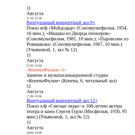
11
Августа
11:30
-
12:30
Виртуальный концертный зал 0+
Показ м/ф «Мойдодыр» (Союзмультфильм, 1954,
16 мин.); «Ивашка из Дворца пионеров»
(Союзмультфильм, 1981, 10 мин.); «Паровозик из
Ромашкова» (Союзмультфильм, 1967, 10 мин.)
(Ульяновой, 1, зал № 12)
11
Августа
12:00
-
13:00
«КоневаФильм» 6+
Занятие в мультипликационной студии
«КоневаФильм» (Конева, 6, читальный зал)
11
Августа
17:00
-
18:00
Виртуальный концертный зал 12+
Показ х/ф «Смелые люди» к 100-летию актера
театра и кино Сергея Гурзо (Мосфильм, 1950, 95
мин.) (Ульяновой, 1, зал № 12)
11
Августа
18:00
-
19:00