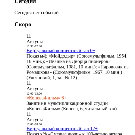
Сегодня
Сегодня нет событий
Скоро
11
Августа
11:30
-
12:30
Виртуальный концертный зал 0+
Показ м/ф «Мойдодыр» (Союзмультфильм, 1954,
16 мин.); «Ивашка из Дворца пионеров»
(Союзмультфильм, 1981, 10 мин.); «Паровозик из
Ромашкова» (Союзмультфильм, 1967, 10 мин.)
(Ульяновой, 1, зал № 12)
11
Августа
12:00
-
13:00
«КоневаФильм» 6+
Занятие в мультипликационной студии
«КоневаФильм» (Конева, 6, читальный зал)
11
Августа
17:00
-
18:00
Виртуальный концертный зал 12+
Показ х/ф «Смелые люди» к 100-летию актера