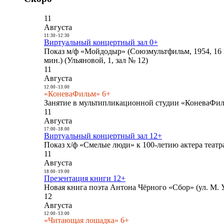
11
Августа
11:30
-
12:30
Виртуальный концертный зал 0+
Показ м/ф «Мойдодыр» (Союзмультфильм, 1954, 16 
мин.) (Ульяновой, 1, зал № 12)
11
Августа
12:00
-
13:00
«КоневаФильм» 6+
Занятие в мультипликационной студии «КоневаФиль
11
Августа
17:00
-
18:00
Виртуальный концертный зал 12+
Показ х/ф «Смелые люди» к 100-летию актера театра
11
Августа
18:00
-
19:00
Презентация книги 12+
Новая книга поэта Антона Чёрного «Сбор» (ул. М. У
12
Августа
12:00
-
13:00
«Читающая лошадка» 6+