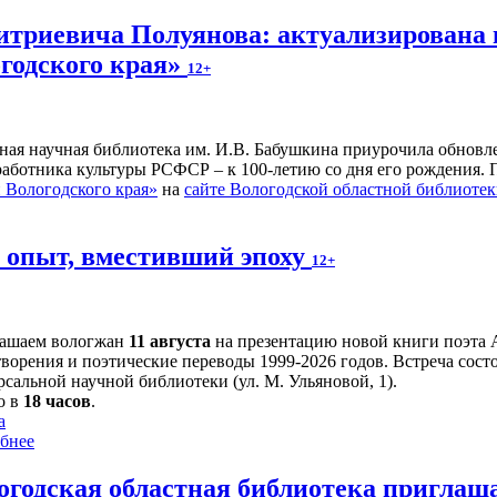
итриевича Полуянова: актуализирована 
годского края»
12+
ьная научная библиотека им. И.В. Бабушкина приурочила обнов
 работника культуры РСФСР – к 100‑летию со дня его рождения.
Вологодского края»
на
сайте Вологодской областной библиоте
й опыт, вместивший эпоху
12+
ашаем вологжан
11 августа
на презентацию новой книги поэта 
творения и поэтические переводы 1999-2026 годов. Встреча сост
сальной научной библиотеки (ул. М. Ульяновой, 1).
о в
18 часов
.
а
бнее
огодская областная библиотека приглаш