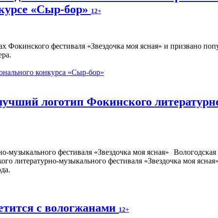
курсе «Сыр-бор»
12+
ах Фокинского фестиваля «Звездочка моя ясная» и призвано по
ера.
онального конкурса «Сыр-бор»
 лучший логотип Фокинского литературн
Вологодская 
кого литературно-музыкального фестиваля «Звездочка моя ясная
да.
етится с вологжанами
12+