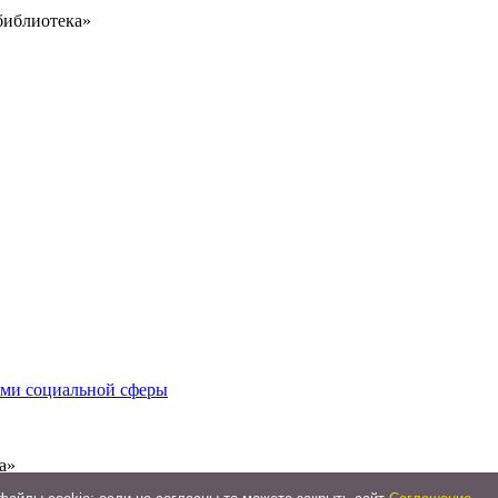
библиотека»
иями социальной сферы
а»