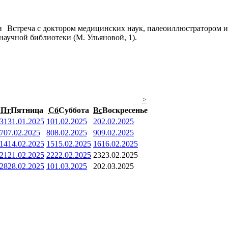
Встреча с доктором медицинских наук, палеоиллюстратором и
научной библиотеки (М. Ульяновой, 1).
>
Пт
Пятница
Сб
Суббота
Вс
Воскресенье
31
31.01.2025
1
01.02.2025
2
02.02.2025
7
07.02.2025
8
08.02.2025
9
09.02.2025
14
14.02.2025
15
15.02.2025
16
16.02.2025
21
21.02.2025
22
22.02.2025
23
23.02.2025
28
28.02.2025
1
01.03.2025
2
02.03.2025