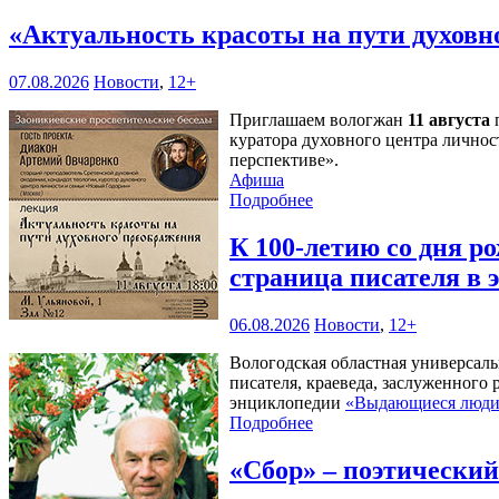
«Актуальность красоты на пути духов
07.08.2026
Новости
,
12+
Приглашаем вологжан
11 августа
п
куратора духовного центра личнос
перспективе».
Афиша
Подробнее
К 100-летию со дня 
страница писателя в
06.08.2026
Новости
,
12+
Вологодская областная универсал
писателя, краеведа, заслуженного
энциклопедии
«Выдающиеся люди 
Подробнее
«Сбор» – поэтически