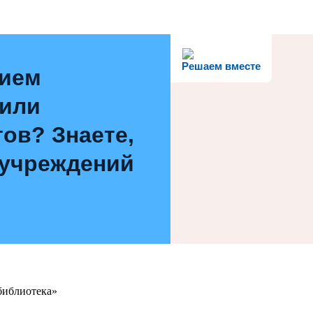
Решаем вместе
нием
 или
ов? Знаете,
 учреждений
библиотека»