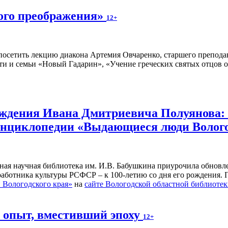
ного преображения»
12+
осетить лекцию диакона Артемия Овчаренко, старшего преподав
ти и семьи «Новый Гадарин», «Учение греческих святых отцов о
рождения Ивана Дмитриевича Полуянова:
 энциклопедии «Выдающиеся люди Волог
ьная научная библиотека им. И.В. Бабушкина приурочила обнов
 работника культуры РСФСР – к 100‑летию со дня его рождения.
Вологодского края»
на
сайте Вологодской областной библиоте
й опыт, вместивший эпоху
12+