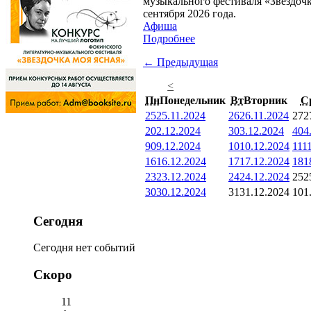
музыкального фестиваля «Звездочк
сентября 2026 года.
Афиша
Подробнее
← Предыдущая
<
Пн
Понедельник
Вт
Вторник
С
25
25.11.2024
26
26.11.2024
27
2
2
02.12.2024
3
03.12.2024
4
04
9
09.12.2024
10
10.12.2024
11
1
16
16.12.2024
17
17.12.2024
18
1
23
23.12.2024
24
24.12.2024
25
2
30
30.12.2024
31
31.12.2024
1
01
Сегодня
Сегодня нет событий
Скоро
11