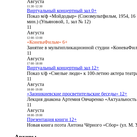
Августа
11:30
-
12:30
Виртуальный концертный зал 0+
Показ м/ф «Мойдодыр» (Союзмультфильм, 1954, 16 
мин.) (Ульяновой, 1, зал № 12)
11
Августа
12:00
-
13:00
«КоневаФильм» 6+
Занятие в мультипликационной студии «КоневаФиль
11
Августа
17:00
-
18:00
Виртуальный концертный зал 12+
Показ х/ф «Смелые люди» к 100-летию актера театра
11
Августа
18:00
-
19:00
«Заоникиевские просветительские беседы» 12+
Лекция диакона Артемия Овчаренко «Актуальность 
11
Августа
18:00
-
19:00
Презентация книги 12+
Новая книга поэта Антона Чёрного «Сбор» (ул. М. У
Архивы