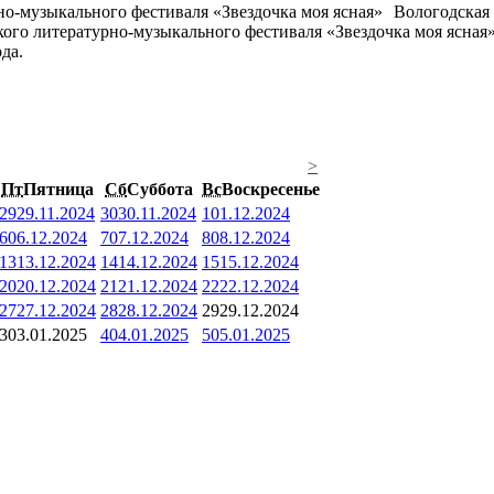
Вологодская 
кого литературно-музыкального фестиваля «Звездочка моя ясная
да.
>
Пт
Пятница
Сб
Суббота
Вс
Воскресенье
29
29.11.2024
30
30.11.2024
1
01.12.2024
6
06.12.2024
7
07.12.2024
8
08.12.2024
13
13.12.2024
14
14.12.2024
15
15.12.2024
20
20.12.2024
21
21.12.2024
22
22.12.2024
27
27.12.2024
28
28.12.2024
29
29.12.2024
3
03.01.2025
4
04.01.2025
5
05.01.2025