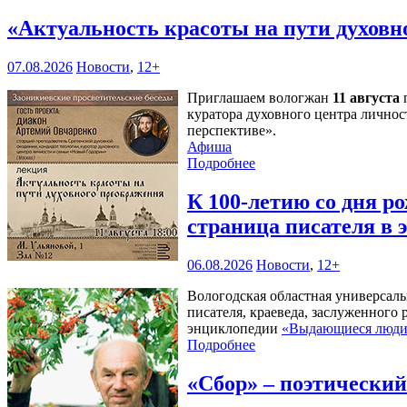
«Актуальность красоты на пути духов
07.08.2026
Новости
,
12+
Приглашаем вологжан
11 августа
п
куратора духовного центра личнос
перспективе».
Афиша
Подробнее
К 100-летию со дня 
страница писателя в
06.08.2026
Новости
,
12+
Вологодская областная универсал
писателя, краеведа, заслуженного
энциклопедии
«Выдающиеся люди 
Подробнее
«Сбор» – поэтически