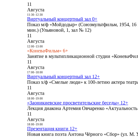
11
Августа
11:30
-
12:30
Виртуальный концертный зал 0+
Показ м/ф «Мойдодыр» (Союзмультфильм, 1954, 16 
мин.) (Ульяновой, 1, зал № 12)
11
Августа
12:00
-
13:00
«КоневаФильм» 6+
Занятие в мультипликационной студии «КоневаФиль
11
Августа
17:00
-
18:00
Виртуальный концертный зал 12+
Показ х/ф «Смелые люди» к 100-летию актера театра
11
Августа
18:00
-
19:00
«Заоникиевские просветительские беседы» 12+
Лекция диакона Артемия Овчаренко «Актуальность 
11
Августа
18:00
-
19:00
Презентация книги 12+
Новая книга поэта Антона Чёрного «Сбор» (ул. М. У