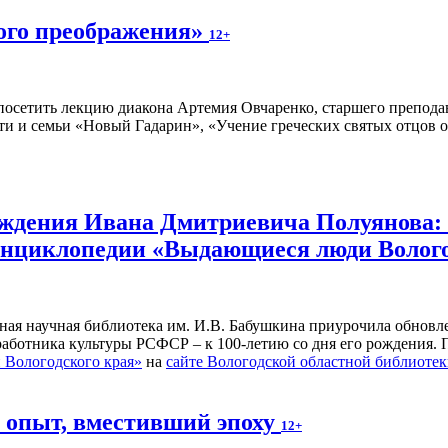
ного преображения»
12+
осетить лекцию диакона Артемия Овчаренко, старшего преподав
ти и семьи «Новый Гадарин», «Учение греческих святых отцов о
рождения Ивана Дмитриевича Полуянова:
 энциклопедии «Выдающиеся люди Волог
ьная научная библиотека им. И.В. Бабушкина приурочила обнов
 работника культуры РСФСР – к 100‑летию со дня его рождения.
Вологодского края»
на
сайте Вологодской областной библиоте
й опыт, вместивший эпоху
12+