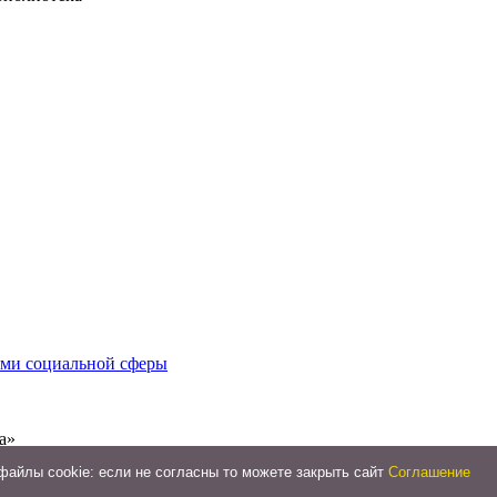
иями социальной сферы
а»
айлы cookie: если не согласны то можете закрыть сайт
Соглашение