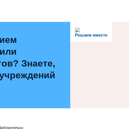
Решаем вместе
нием
 или
ов? Знаете,
 учреждений
библиотека»