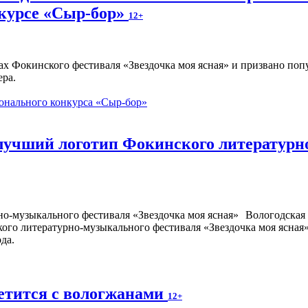
курсе «Сыр-бор»
12+
ах Фокинского фестиваля «Звездочка моя ясная» и призвано по
ера.
онального конкурса «Сыр-бор»
 лучший логотип Фокинского литературн
Вологодская 
кого литературно-музыкального фестиваля «Звездочка моя ясная
да.
етится с вологжанами
12+