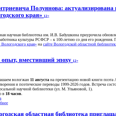
итриевича Полуянова: актуализирована 
годского края»
12+
ьная научная библиотека им. И.В. Бабушкина приурочила обнов
 работника культуры РСФСР – к 100‑летию со дня его рождения.
Вологодского края»
на
сайте Вологодской областной библиоте
й опыт, вместивший эпоху
12+
ашаем вологжан
11 августа
на презентацию новой книги поэта 
творения и поэтические переводы 1999-2026 годов. Встреча сост
сальной научной библиотеки (ул. М. Ульяновой, 1).
о в
18 часов
.
а
бнее
огодская областная библиотека приглаш