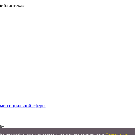
библиотека»
иями социальной сферы
а»