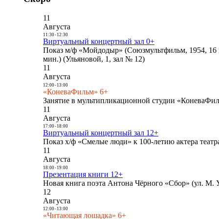
11
Августа
11:30
-
12:30
Виртуальный концертный зал 0+
Показ м/ф «Мойдодыр» (Союзмультфильм, 1954, 16 
мин.) (Ульяновой, 1, зал № 12)
11
Августа
12:00
-
13:00
«КоневаФильм» 6+
Занятие в мультипликационной студии «КоневаФиль
11
Августа
17:00
-
18:00
Виртуальный концертный зал 12+
Показ х/ф «Смелые люди» к 100-летию актера театра
11
Августа
18:00
-
19:00
Презентация книги 12+
Новая книга поэта Антона Чёрного «Сбор» (ул. М. У
12
Августа
12:00
-
13:00
«Читающая лошадка» 6+