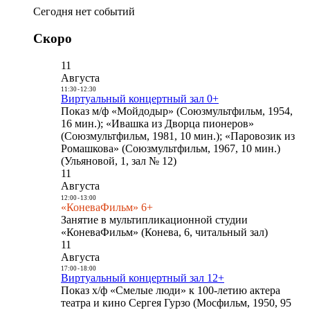
Сегодня нет событий
Скоро
11
Августа
11:30
-
12:30
Виртуальный концертный зал 0+
Показ м/ф «Мойдодыр» (Союзмультфильм, 1954,
16 мин.); «Ивашка из Дворца пионеров»
(Союзмультфильм, 1981, 10 мин.); «Паровозик из
Ромашкова» (Союзмультфильм, 1967, 10 мин.)
(Ульяновой, 1, зал № 12)
11
Августа
12:00
-
13:00
«КоневаФильм» 6+
Занятие в мультипликационной студии
«КоневаФильм» (Конева, 6, читальный зал)
11
Августа
17:00
-
18:00
Виртуальный концертный зал 12+
Показ х/ф «Смелые люди» к 100-летию актера
театра и кино Сергея Гурзо (Мосфильм, 1950, 95