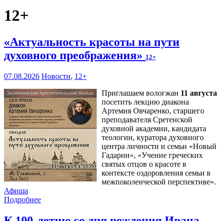
12+
«Актуальность красоты на пути
духовного преображения»
12+
07.08.2026
Новости
,
12+
Приглашаем вологжан
11 августа
посетить лекцию диакона
Артемия Овчаренко, старшего
преподавателя Сретенской
духовной академии, кандидата
теологии, куратора духовного
центра личности и семьи «Новый
Гадарин», «Учение греческих
святых отцов о красоте в
контексте оздоровления семьи в
межпоколенческой перспективе».
Афиша
Подробнее
К 100-летию со дня рождения Ивана