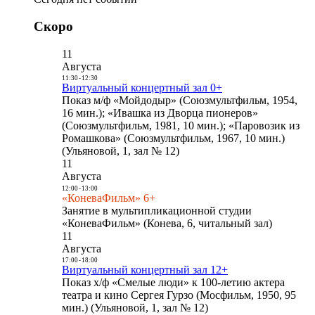
Скоро
11
Августа
11:30
-
12:30
Виртуальный концертный зал 0+
Показ м/ф «Мойдодыр» (Союзмультфильм, 1954,
16 мин.); «Ивашка из Дворца пионеров»
(Союзмультфильм, 1981, 10 мин.); «Паровозик из
Ромашкова» (Союзмультфильм, 1967, 10 мин.)
(Ульяновой, 1, зал № 12)
11
Августа
12:00
-
13:00
«КоневаФильм» 6+
Занятие в мультипликационной студии
«КоневаФильм» (Конева, 6, читальный зал)
11
Августа
17:00
-
18:00
Виртуальный концертный зал 12+
Показ х/ф «Смелые люди» к 100-летию актера
театра и кино Сергея Гурзо (Мосфильм, 1950, 95
мин.) (Ульяновой, 1, зал № 12)