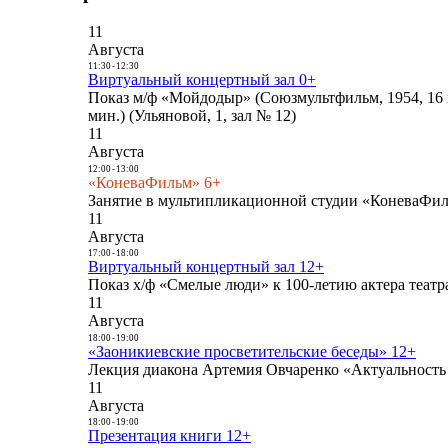
11
Августа
11:30
-
12:30
Виртуальный концертный зал 0+
Показ м/ф «Мойдодыр» (Союзмультфильм, 1954, 16 
мин.) (Ульяновой, 1, зал № 12)
11
Августа
12:00
-
13:00
«КоневаФильм» 6+
Занятие в мультипликационной студии «КоневаФиль
11
Августа
17:00
-
18:00
Виртуальный концертный зал 12+
Показ х/ф «Смелые люди» к 100-летию актера театра
11
Августа
18:00
-
19:00
«Заоникиевские просветительские беседы» 12+
Лекция диакона Артемия Овчаренко «Актуальность 
11
Августа
18:00
-
19:00
Презентация книги 12+