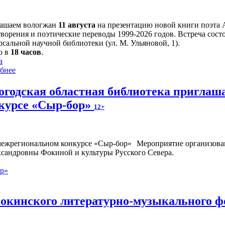
ашаем вологжан
11 августа
на презентацию новой книги поэта 
творения и поэтические переводы 1999-2026 годов. Встреча сост
сальной научной библиотеки (ул. М. Ульяновой, 1).
о в
18 часов
.
а
бнее
огодская областная библиотека приглаш
курсе «Сыр-бор»
12+
Мероприятие организован
ксандровны Фокиной и культуры Русского Севера.
ор»
окинского литературно-музыкального ф