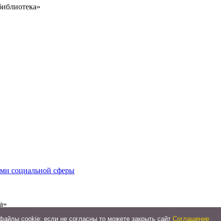
библиотека»
иями социальной сферы
а»
айлы cookie: если не согласны то можете закрыть сайт
Соглашение