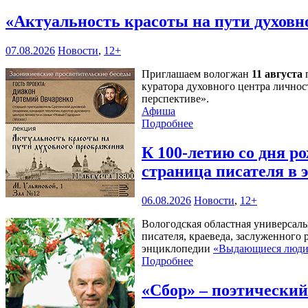
«Актуальность красоты на пути духов
07.08.2026
Новости
,
12+
Приглашаем вологжан
11 августа
п
куратора духовного центра личнос
перспективе».
Афиша
Подробнее
К 100-летию со дня 
страница писателя в
06.08.2026
Новости
,
12+
Вологодская областная универсал
писателя, краеведа, заслуженного
энциклопедии
«Выдающиеся люди 
Подробнее
«Сбор» – поэтически