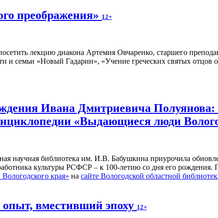
ного преображения»
12+
осетить лекцию диакона Артемия Овчаренко, старшего преподав
ти и семьи «Новый Гадарин», «Учение греческих святых отцов о
рождения Ивана Дмитриевича Полуянова:
 энциклопедии «Выдающиеся люди Волог
ьная научная библиотека им. И.В. Бабушкина приурочила обнов
 работника культуры РСФСР – к 100‑летию со дня его рождения.
Вологодского края»
на
сайте Вологодской областной библиоте
й опыт, вместивший эпоху
12+