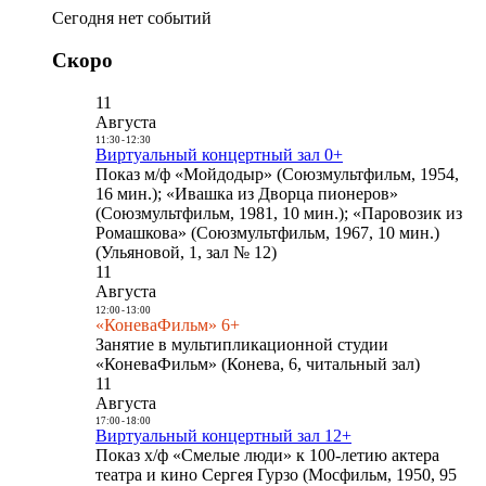
Сегодня нет событий
Скоро
11
Августа
11:30
-
12:30
Виртуальный концертный зал 0+
Показ м/ф «Мойдодыр» (Союзмультфильм, 1954,
16 мин.); «Ивашка из Дворца пионеров»
(Союзмультфильм, 1981, 10 мин.); «Паровозик из
Ромашкова» (Союзмультфильм, 1967, 10 мин.)
(Ульяновой, 1, зал № 12)
11
Августа
12:00
-
13:00
«КоневаФильм» 6+
Занятие в мультипликационной студии
«КоневаФильм» (Конева, 6, читальный зал)
11
Августа
17:00
-
18:00
Виртуальный концертный зал 12+
Показ х/ф «Смелые люди» к 100-летию актера
театра и кино Сергея Гурзо (Мосфильм, 1950, 95