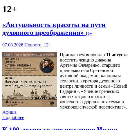
12+
«Актуальность красоты на пути
духовного преображения»
12+
07.08.2026
Новости
,
12+
Приглашаем вологжан
11 августа
посетить лекцию диакона
Артемия Овчаренко, старшего
преподавателя Сретенской
духовной академии, кандидата
теологии, куратора духовного
центра личности и семьи «Новый
Гадарин», «Учение греческих
святых отцов о красоте в
контексте оздоровления семьи в
межпоколенческой перспективе».
Афиша
Подробнее
К 100-летию со дня рождения Ивана