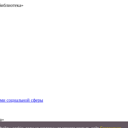
библиотека»
иями социальной сферы
а»