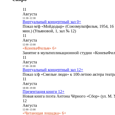
11
Августа
11:30
-
12:30
Виртуальный концертный зал 0+
Показ м/ф «Мойдодыр» (Союзмультфильм, 1954, 16 
мин.) (Ульяновой, 1, зал № 12)
11
Августа
12:00
-
13:00
«КоневаФильм» 6+
Занятие в мультипликационной студии «КоневаФиль
11
Августа
17:00
-
18:00
Виртуальный концертный зал 12+
Показ х/ф «Смелые люди» к 100-летию актера театра
11
Августа
18:00
-
19:00
Презентация книги 12+
Новая книга поэта Антона Чёрного «Сбор» (ул. М. У
12
Августа
12:00
-
13:00
«Читающая лошадка» 6+