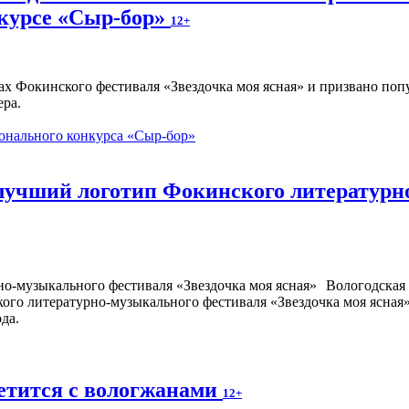
курсе «Сыр-бор»
12+
ах Фокинского фестиваля «Звездочка моя ясная» и призвано по
ера.
онального конкурса «Сыр-бор»
 лучший логотип Фокинского литературн
Вологодская 
кого литературно-музыкального фестиваля «Звездочка моя ясная
да.
етится с вологжанами
12+