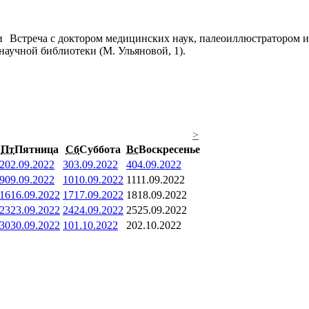
Встреча с доктором медицинских наук, палеоиллюстратором и
научной библиотеки (М. Ульяновой, 1).
>
Пт
Пятница
Сб
Суббота
Вс
Воскресенье
2
02.09.2022
3
03.09.2022
4
04.09.2022
9
09.09.2022
10
10.09.2022
11
11.09.2022
16
16.09.2022
17
17.09.2022
18
18.09.2022
23
23.09.2022
24
24.09.2022
25
25.09.2022
30
30.09.2022
1
01.10.2022
2
02.10.2022