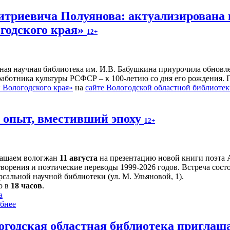
итриевича Полуянова: актуализирована 
годского края»
12+
ьная научная библиотека им. И.В. Бабушкина приурочила обнов
 работника культуры РСФСР – к 100‑летию со дня его рождения.
Вологодского края»
на
сайте Вологодской областной библиоте
й опыт, вместивший эпоху
12+
ашаем вологжан
11 августа
на презентацию новой книги поэта 
творения и поэтические переводы 1999-2026 годов. Встреча сост
сальной научной библиотеки (ул. М. Ульяновой, 1).
о в
18 часов
.
а
бнее
огодская областная библиотека приглаш