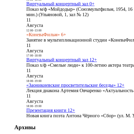
Виртуальный концертный зал 0+
Показ м/ф «Мойдодыр» (Союзмультфильм, 1954, 16 
мин.) (Ульяновой, 1, зал № 12)
11
Августа
12:00
-
13:00
«КоневаФильм» 6+
Занятие в мультипликационной студии «КоневаФиль
11
Августа
17:00
-
18:00
Виртуальный концертный зал 12+
Показ х/ф «Смелые люди» к 100-летию актера театра
11
Августа
18:00
-
19:00
«Заоникиевские просветительские беседы» 12+
Лекция диакона Артемия Овчаренко «Актуальность 
11
Августа
18:00
-
19:00
Презентация книги 12+
Новая книга поэта Антона Чёрного «Сбор» (ул. М. У
Архивы