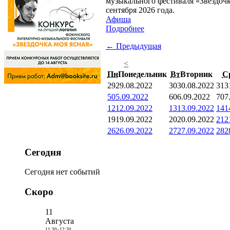
музыкального фестиваля «Звездочк
сентября 2026 года.
Афиша
Подробнее
← Предыдущая
<
Пн
Понедельник
Вт
Вторник
С
29
29.08.2022
30
30.08.2022
31
3
5
05.09.2022
6
06.09.2022
7
07
12
12.09.2022
13
13.09.2022
14
1
19
19.09.2022
20
20.09.2022
21
2
26
26.09.2022
27
27.09.2022
28
2
Сегодня
Сегодня нет событий
Скоро
11
Августа
11:30
-
12:30