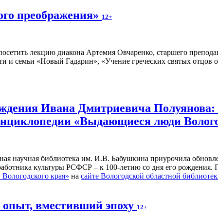
ного преображения»
12+
осетить лекцию диакона Артемия Овчаренко, старшего преподав
ти и семьи «Новый Гадарин», «Учение греческих святых отцов о
рождения Ивана Дмитриевича Полуянова:
 энциклопедии «Выдающиеся люди Волог
ьная научная библиотека им. И.В. Бабушкина приурочила обнов
 работника культуры РСФСР – к 100‑летию со дня его рождения.
Вологодского края»
на
сайте Вологодской областной библиоте
й опыт, вместивший эпоху
12+