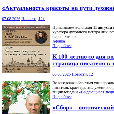
«Актуальность красоты на пути духов
07.08.2026
Новости
,
12+
Приглашаем вологжан
11 августа
п
куратора духовного центра личнос
перспективе».
Афиша
Подробнее
К 100-летию со дня 
страница писателя в
06.08.2026
Новости
,
12+
Вологодская областная универсал
писателя, краеведа, заслуженного
энциклопедии
«Выдающиеся люди 
Подробнее
«Сбор» – поэтически