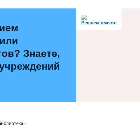
Решаем вместе
нием
 или
ов? Знаете,
 учреждений
библиотека»