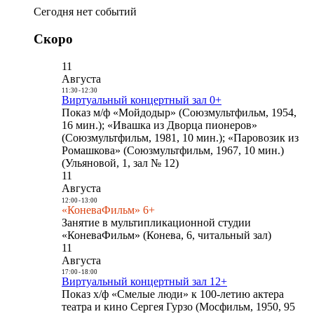
Сегодня нет событий
Скоро
11
Августа
11:30
-
12:30
Виртуальный концертный зал 0+
Показ м/ф «Мойдодыр» (Союзмультфильм, 1954,
16 мин.); «Ивашка из Дворца пионеров»
(Союзмультфильм, 1981, 10 мин.); «Паровозик из
Ромашкова» (Союзмультфильм, 1967, 10 мин.)
(Ульяновой, 1, зал № 12)
11
Августа
12:00
-
13:00
«КоневаФильм» 6+
Занятие в мультипликационной студии
«КоневаФильм» (Конева, 6, читальный зал)
11
Августа
17:00
-
18:00
Виртуальный концертный зал 12+
Показ х/ф «Смелые люди» к 100-летию актера
театра и кино Сергея Гурзо (Мосфильм, 1950, 95