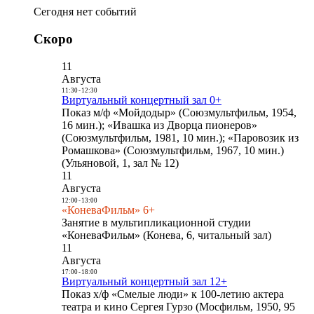
Сегодня нет событий
Скоро
11
Августа
11:30
-
12:30
Виртуальный концертный зал 0+
Показ м/ф «Мойдодыр» (Союзмультфильм, 1954,
16 мин.); «Ивашка из Дворца пионеров»
(Союзмультфильм, 1981, 10 мин.); «Паровозик из
Ромашкова» (Союзмультфильм, 1967, 10 мин.)
(Ульяновой, 1, зал № 12)
11
Августа
12:00
-
13:00
«КоневаФильм» 6+
Занятие в мультипликационной студии
«КоневаФильм» (Конева, 6, читальный зал)
11
Августа
17:00
-
18:00
Виртуальный концертный зал 12+
Показ х/ф «Смелые люди» к 100-летию актера
театра и кино Сергея Гурзо (Мосфильм, 1950, 95